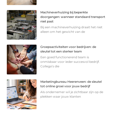
Machineverhuizing bij beperkte
doorgangen: wanneer standaard transport
niet past
Bij een machineverhuizing draait het niet
alleen om het gewicht van de
Groepsactiviteiten voor bedrijven: de
sleutel tot een sterker team
Een goed functionerend team is
onmisbaar voor ieder succesvol bedrijf.
Collega’s die
Marketingbureau Heerenveen: de sleutel
tot online groei voor jouw bedrijf
Als ondernemer wil je zichtbaar zijn op de
plekken waar jouw klanten