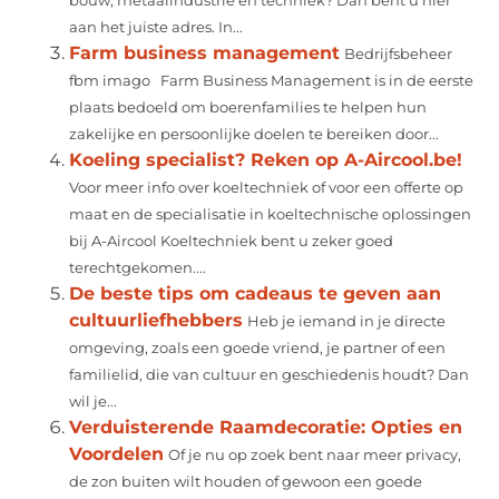
bouw, metaalindustrie en techniek? Dan bent u hier
aan het juiste adres. In...
Farm business management
Bedrijfsbeheer
fbm imago Farm Business Management is in de eerste
plaats bedoeld om boerenfamilies te helpen hun
zakelijke en persoonlijke doelen te bereiken door...
Koeling specialist? Reken op A-Aircool.be!
Voor meer info over koeltechniek of voor een offerte op
maat en de specialisatie in koeltechnische oplossingen
bij A-Aircool Koeltechniek bent u zeker goed
terechtgekomen....
De beste tips om cadeaus te geven aan
cultuurliefhebbers
Heb je iemand in je directe
omgeving, zoals een goede vriend, je partner of een
familielid, die van cultuur en geschiedenis houdt? Dan
wil je...
Verduisterende Raamdecoratie: Opties en
Voordelen
Of je nu op zoek bent naar meer privacy,
de zon buiten wilt houden of gewoon een goede