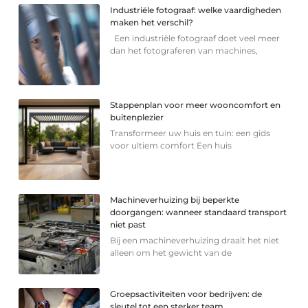
Industriële fotograaf: welke vaardigheden
maken het verschil?
Een industriële fotograaf doet veel meer
dan het fotograferen van machines,
Stappenplan voor meer wooncomfort en
buitenplezier
Transformeer uw huis en tuin: een gids
voor ultiem comfort Een huis
Machineverhuizing bij beperkte
doorgangen: wanneer standaard transport
niet past
Bij een machineverhuizing draait het niet
alleen om het gewicht van de
Groepsactiviteiten voor bedrijven: de
sleutel tot een sterker team