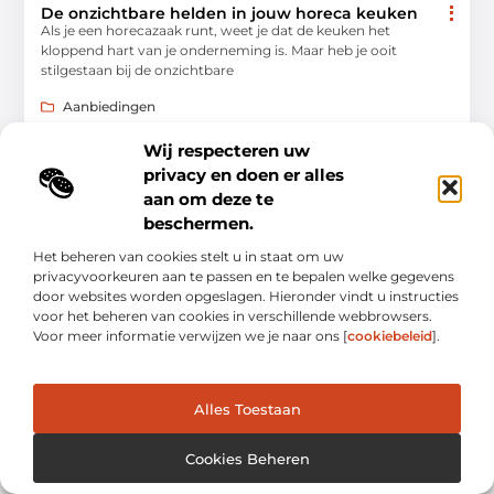
De onzichtbare helden in jouw horeca keuken
Als je een horecazaak runt, weet je dat de keuken het
kloppend hart van je onderneming is. Maar heb je ooit
stilgestaan bij de onzichtbare
Aanbiedingen
Wij respecteren uw
privacy en doen er alles
aan om deze te
beschermen.
AANBIEDINGEN
Het beheren van cookies stelt u in staat om uw
privacyvoorkeuren aan te passen en te bepalen welke gegevens
door websites worden opgeslagen. Hieronder vindt u instructies
voor het beheren van cookies in verschillende webbrowsers.
Voor meer informatie verwijzen we je naar ons [
cookiebeleid
].
Zo beleef je een wandelvakantie in Frankrijk
Alles Toestaan
zonder zorgen
Frankrijk is een waar paradijs voor wandelaars. Met haar
uitgestrekte natuurgebieden, charmante dorpjes en
Cookies Beheren
gevarieerde landschappen is het land uitermate geschikt voor
een actieve vakantie.