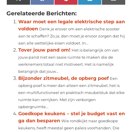
X
Facebook
Pinterest
LinkedIn
Email
(Twitter)
Gerelateerde Berichten:
Waar moet een legale elektrische step aan
voldoen
Denk je erover om een elektrische scooter
aan te schaffen? Zo ja, dan moet je ervoor zorgen dat hij
aan alle wettelijke eisen voldoet. In...
Tover jouw pand om!
Het is belangrijk om van
jouw pand niet een saaie ruimte te maken die de
werknemers totaal niet motiveert. Het is namelijk
belangrijk dat jouw...
Bijzonder zitmeubel, de opberg poef
Een
opberg poef is meer dan alleen een zitmeubel; het is
een multifunctioneel en praktisch meubelstuk dat elke
ruimte kan verrijken. Met zijn verborgen
opbergruimte...
Goedkope keukens – stel je budget vast en
ga dan besparen
Wie rondkijkt naar goedkope
keukens, heeft meestal geen paleis voorhanden. Die