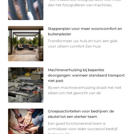
dan het fotograferen van machines,
Stappenplan voor meer wooncomfort en
buitenplezier
Transformeer uw huis en tuin: een gids
voor ultiem comfort Een huis
Machineverhuizing bij beperkte
doorgangen: wanneer standaard transport
niet past
Bij een machineverhuizing draait het niet
alleen om het gewicht van de
Groepsactiviteiten voor bedrijven: de
sleutel tot een sterker team
Een goed functionerend team is
onmisbaar voor ieder succesvol bedrijf.