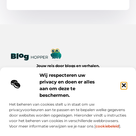
Jouw reis door blogs en verhalen.
Ontdek een wereld van inspiratie, tips en inzichten uit het
Wij respecteren uw
dagelijks leven op Bloghopper.nl.
privacy en doen er alles
aan om deze te
Bericht categorie
beschermen.
Het beheren van cookies stelt u in staat om uw
privacyvoorkeuren aan te passen en te bepalen welke gegevens
Onze informatie
door websites worden opgeslagen. Hieronder vindt u instructies
voor het beheren van cookies in verschillende webbrowsers.
Kwalitatieve Backlinks: De Onzichtbare Kracht Achter Succesvolle Websites
Hoe Verdien Je Geld met Je Website? Realistische Manieren die Werken
Voor meer informatie verwijzen we je naar ons [
cookiebeleid
].