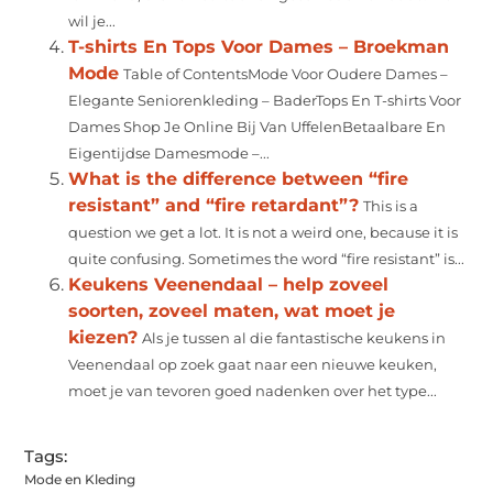
wil je...
T-shirts En Tops Voor Dames – Broekman
Mode
Table of ContentsMode Voor Oudere Dames –
Elegante Seniorenkleding – BaderTops En T-shirts Voor
Dames Shop Je Online Bij Van UffelenBetaalbare En
Eigentijdse Damesmode –...
What is the difference between “fire
resistant” and “fire retardant”?
This is a
question we get a lot. It is not a weird one, because it is
quite confusing. Sometimes the word “fire resistant” is...
Keukens Veenendaal – help zoveel
soorten, zoveel maten, wat moet je
kiezen?
Als je tussen al die fantastische keukens in
Veenendaal op zoek gaat naar een nieuwe keuken,
moet je van tevoren goed nadenken over het type...
Tags:
Mode en Kleding