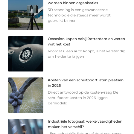
worden binnen organisaties
3D scanning is een geavanceerde
technologie die steeds meer wordt
gebruikt binnen
Occasion kopen nabij Rotterdam en weten
wat het kost
Voordat u een auto koopt, is het verstandig
om helder te krijgen
Kosten van een schuifpoort laten plaatsen
in 2026
Direct antwoord op de kostenvraag De
schuifpoort kosten in 2026 liggen
gemiddeld
Industriële fotograaf: welke vaardigheden
maken het verschil?
Een industriële fotograaf doet veel meer