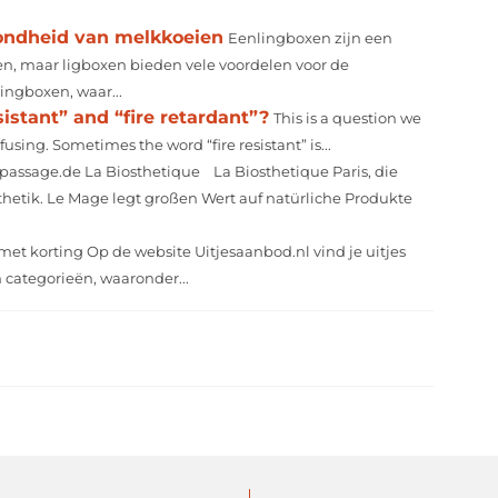
zondheid van melkkoeien
Eenlingboxen zijn een
 maar ligboxen bieden vele voordelen voor de
ingboxen, waar...
istant” and “fire retardant”?
This is a question we
nfusing. Sometimes the word “fire resistant” is...
assage.de La Biosthetique La Biosthetique Paris, die
hetik. Le Mage legt großen Wert auf natürliche Produkte
 met korting Op de website Uitjesaanbod.nl vind je uitjes
en categorieën, waaronder...