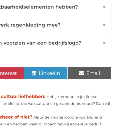
htbaarheidselementen hebben?
▼
werk regenkleding mee?
▼
voorzien van een bedrijfslogo?
▼
nterest
LinkedIn
Email
cultuurliefhebbers
Heb je iemand in je directe
 familielid, die van cultuur en geschiedenis houdt? Dan wil
eheer of niet?
Als ondernemer word je voortdurend
n en hebben weinig impact, terwijl andere je bedrijf