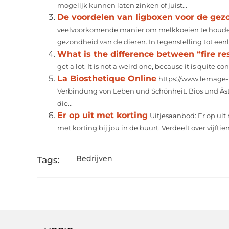
mogelijk kunnen laten zinken of juist...
De voordelen van ligboxen voor de ge
veelvoorkomende manier om melkkoeien te houden,
gezondheid van de dieren. In tegenstelling tot eenl
What is the difference between “fire res
get a lot. It is not a weird one, because it is quite co
La Biosthetique Online
https://www.lemage-p
Verbindung von Leben und Schönheit. Bios und Äst
die...
Er op uit met korting
Uitjesaanbod: Er op uit
met korting bij jou in de buurt. Verdeelt over vijfti
Bedrijven
Tags: