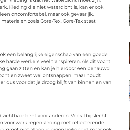
genkleding is dat het waterdicht moet zijn.
. Kleding die niet waterdicht is, kan er ook
 alleen oncomfortabel, maar ook gevaarlijk.
aterialen zoals Gore-Tex. Gore-Tex staat
ok een belangrijke eigenschap van een goede
ke harde werkers veel transpireren. Als dit vocht
ing gaan zitten en kan je hierdoor een benauwd
vocht en zweet wel ontsnappen, maar houdt
 er dus voor dat je droog blijft van binnen en van
ed zichtbaar bent voor anderen. Vooral bij slecht
om voor werk regenkleding met reflecterende
ergroot niet alleen je eigen veiligheid, maar ook