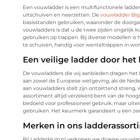
Een vouwladder is een multifunctionele ladder d
uitschuiven en neerzetten. De
vouwladder Big
basisstanden gebruiken, waaronder de doorgaa
vouwladders is dat u de twee zijden ongelijk k
gebruiken op trappen. Bij diverse modellen is 
te schuiven, handig voor wenteltrappen in wo
Een veilige ladder door he
De vouwladders die wij aanbieden dragen het 
aan zowel de Europese wetgeving, als de Ned
aan vouwladders stelt zijn ontzettend streng,
assortiment altijd verzekerd bent van de hoogs
bedoeld voor professioneel gebruik, maar uitera
gebruiken. Het keurmerk garandeert u een zee
Merken in ons ladderassort
Bij LadderHulp.nl verkopen we diverse vouwl