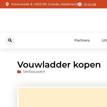
Havenkade 6, 4503 BS Groede, Nederland
01:02:39
Partners
Ui
Vouwladder kopen
Verbouwen