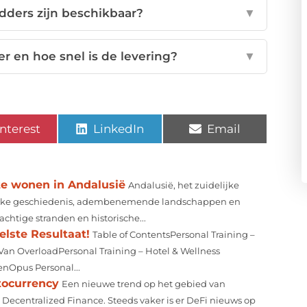
ders zijn beschikbaar?
▼
 en hoe snel is de levering?
▼
nterest
LinkedIn
Email
te wonen in Andalusië
Andalusië, het zuidelijke
n rijke geschiedenis, adembenemende landschappen en
chtige stranden en historische...
elste Resultaat!
Table of ContentsPersonal Training –
Van OverloadPersonal Training – Hotel & Wellness
enOpus Personal...
tocurrency
Een nieuwe trend op het gebied van
: Decentralized Finance. Steeds vaker is er DeFi nieuws op