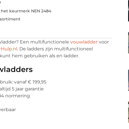
?
r het keurmerk NEN 2484
ssortiment
wladder? Een multifunctionele
vouwladder
voor
Hulp.nl
. De ladders zijn multifunctioneel
kunt hem gebruiken als en ladder.
wladders
ruik: vanaf € 199,95
tijd 5 jaar garantie
84 normering
verbaar