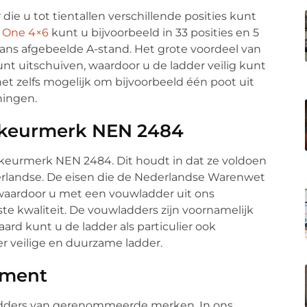
ie u tot tientallen verschillende posities kunt
 One 4×6
kunt u bijvoorbeeld in 33 posities en 5
ns afgebeelde A-stand. Het grote voordeel van
unt uitschuiven, waardoor u de ladder veilig kunt
het zelfs mogelijk om bijvoorbeeld één poot uit
ningen.
t keurmerk NEN 2484
keurmerk NEN 2484. Dit houdt in dat ze voldoen
erlandse. De eisen die de Nederlandse Warenwet
 waardoor u met een vouwladder uit ons
te kwaliteit. De vouwladders zijn voornamelijk
ard kunt u de ladder als particulier ook
r veilige en duurzame ladder.
iment
adders van gerenommeerde merken. In ons