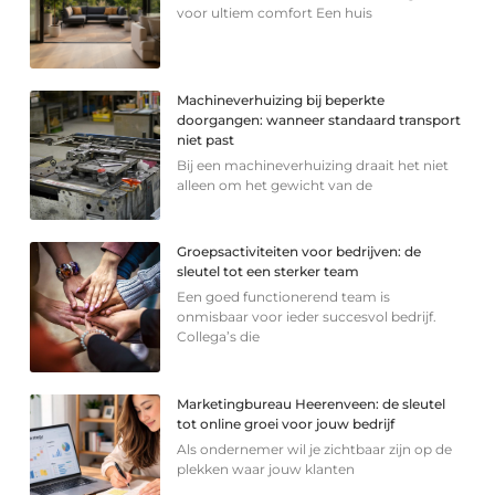
voor ultiem comfort Een huis
Machineverhuizing bij beperkte
doorgangen: wanneer standaard transport
niet past
Bij een machineverhuizing draait het niet
alleen om het gewicht van de
Groepsactiviteiten voor bedrijven: de
sleutel tot een sterker team
Een goed functionerend team is
onmisbaar voor ieder succesvol bedrijf.
Collega’s die
Marketingbureau Heerenveen: de sleutel
tot online groei voor jouw bedrijf
Als ondernemer wil je zichtbaar zijn op de
plekken waar jouw klanten