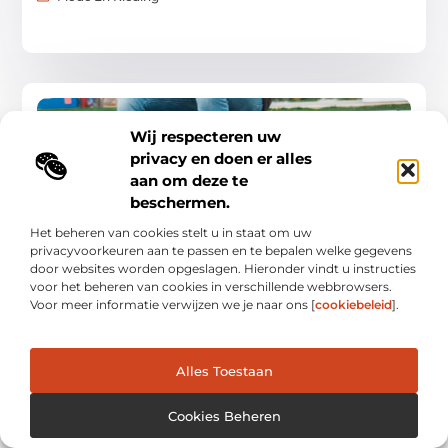
MODE EN KLEDING
Wij respecteren uw
privacy en doen er alles
aan om deze te
beschermen.
Het beheren van cookies stelt u in staat om uw
privacyvoorkeuren aan te passen en te bepalen welke gegevens
Werken tijdens je vakantie? Vergeet dit dan
door websites worden opgeslagen. Hieronder vindt u instructies
vooral niet.
voor het beheren van cookies in verschillende webbrowsers.
Werken tijdens je vakantie? Vergeet dit dan vooral niet. Als je
Voor meer informatie verwijzen we je naar ons [
cookiebeleid
].
op vakantie gaat dan is het soms niet mogelijk om helemaal
vrij te nemen
Mode En Kleding
Alles Toestaan
Cookies Beheren