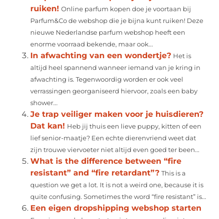
ruiken!
Online parfum kopen doe je voortaan bij
Parfum&Co de webshop die je bijna kunt ruiken! Deze
nieuwe Nederlandse parfum webshop heeft een
enorme voorraad bekende, maar ook...
In afwachting van een wondertje?
Het is
altijd heel spannend wanneer iemand van je kring in
afwachting is. Tegenwoordig worden er ook veel
verrassingen georganiseerd hiervoor, zoals een baby
shower...
Je trap veiliger maken voor je huisdieren?
Dat kan!
Heb jij thuis een lieve puppy, kitten of een
lief senior-maatje? Een echte dierenvriend weet dat
zijn trouwe viervoeter niet altijd even goed ter been...
What is the difference between “fire
resistant” and “fire retardant”?
This is a
question we get a lot. It is not a weird one, because it is
quite confusing. Sometimes the word “fire resistant” is...
Een eigen dropshipping webshop starten