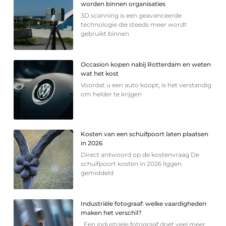
worden binnen organisaties
3D scanning is een geavanceerde
technologie die steeds meer wordt
gebruikt binnen
Occasion kopen nabij Rotterdam en weten
wat het kost
Voordat u een auto koopt, is het verstandig
om helder te krijgen
Kosten van een schuifpoort laten plaatsen
in 2026
Direct antwoord op de kostenvraag De
schuifpoort kosten in 2026 liggen
gemiddeld
Industriële fotograaf: welke vaardigheden
maken het verschil?
Een industriële fotograaf doet veel meer