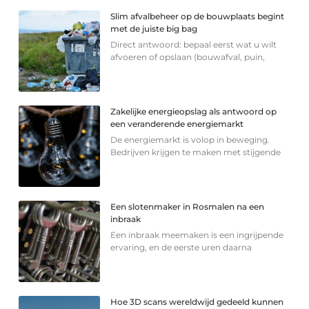
Slim afvalbeheer op de bouwplaats begint
met de juiste big bag
Direct antwoord: bepaal eerst wat u wilt
afvoeren of opslaan (bouwafval, puin,
Zakelijke energieopslag als antwoord op
een veranderende energiemarkt
De energiemarkt is volop in beweging.
Bedrijven krijgen te maken met stijgende
Een slotenmaker in Rosmalen na een
inbraak
Een inbraak meemaken is een ingrijpende
ervaring, en de eerste uren daarna
Hoe 3D scans wereldwijd gedeeld kunnen