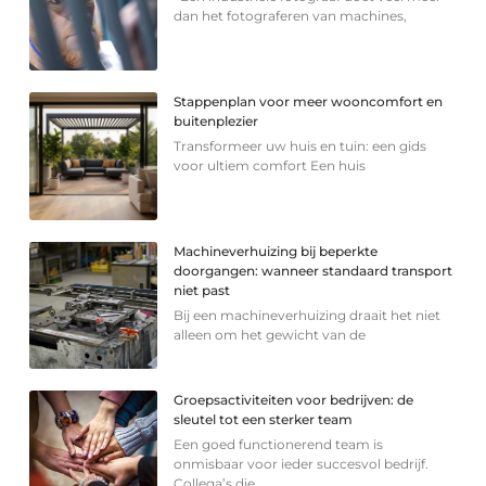
dan het fotograferen van machines,
Stappenplan voor meer wooncomfort en
buitenplezier
Transformeer uw huis en tuin: een gids
voor ultiem comfort Een huis
Machineverhuizing bij beperkte
doorgangen: wanneer standaard transport
niet past
Bij een machineverhuizing draait het niet
alleen om het gewicht van de
Groepsactiviteiten voor bedrijven: de
sleutel tot een sterker team
Een goed functionerend team is
onmisbaar voor ieder succesvol bedrijf.
Collega’s die