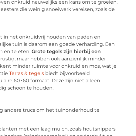
en onkruid nauwelijks een kans om te groeien.
esters die weinig snoeiwerk vereisen, zoals de
it in het onkruidvrij houden van paden en
lijke tuin is daarom een goede verharding. Een
en en te eten.
Grote tegels zijn hierbij een
rustig, maar hebben ook aanzienlijk minder
kent minder ruimte voor onkruid en mos, wat je
ctie
Terras & tegels
biedt bijvoorbeeld
aire 60×60 formaat. Deze zijn niet alleen
dig schoon te houden.
 nog andere trucs om het tuinonderhoud te
planten met een laag mulch, zoals houtsnippers