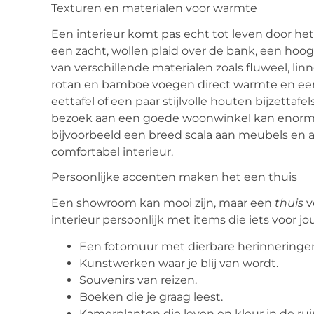
Texturen en materialen voor warmte
Een interieur komt pas echt tot leven door he
een zacht, wollen plaid over de bank, een hoog
van verschillende materialen zoals fluweel, lin
rotan en bamboe voegen direct warmte en een
eettafel of een paar stijlvolle houten bijzetta
bezoek aan een goede woonwinkel kan enorm in
bijvoorbeeld een breed scala aan meubels en ac
comfortabel interieur.
Persoonlijke accenten maken het een thuis
Een showroom kan mooi zijn, maar een
thuis
v
interieur persoonlijk met items die iets voor j
Een fotomuur met dierbare herinneringe
Kunstwerken waar je blij van wordt.
Souvenirs van reizen.
Boeken die je graag leest.
Kamerplanten die leven en kleur in de ru