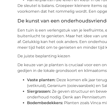
De sleutel is balans. Groepeer kleinere items 
voorkomen dat het rommelig wordt. Een opger
De kunst van een onderhoudsvriende
Een tuin is een verlengstuk van je leefruimte
buitenlucht te genieten. Maar het idee van u
af. Gelukkig kan het ook anders. Een onderhouds
meer tijd hebt om te genieten en minder tijd k
De juiste beplanting kiezen
De keuze van je planten is cruciaal voor een 
gedijen in de lokale grondsoort en klimaatoms
Vaste planten:
Deze komen elk jaar terug.
(vetkruid), Geranium (ooievaarsbek) en Salvi
Siergrassen:
Ze geven structuur en beweg
onderhoud nodig. Denk aan Pennisetum (l
Bodembedekkers:
Planten zoals Vinca m