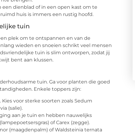
op een dienblad of in een open kast om te
uimd huis is immers een rustig hoofd.
lijke tuin
, een plek om te ontspannen en van de
renlang wieden en snoeien schrikt veel mensen
vriendelijke tuin is slim ontworpen, zodat jij
wijt bent aan klussen.
onderhoudsarme tuin. Ga voor planten die goed
tandigheden. Enkele toppers zijn:
 Kies voor sterke soorten zoals Sedum
a (salie).
ing aan je tuin en hebben nauwelijks
ampepoetsersgras) of Carex (zegge).
inor (maagdenpalm) of Waldsteinia ternata