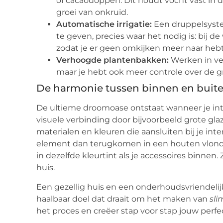
of cacaodoppen. Dit houdt vocht vast in
groei van onkruid.
Automatische irrigatie:
Een druppelsyste
te geven, precies waar het nodig is: bij de
zodat je er geen omkijken meer naar hebt
Verhoogde plantenbakken:
Werken in ver
maar je hebt ook meer controle over de g
De harmonie tussen binnen en buit
De ultieme droomoase ontstaat wanneer je inte
visuele verbinding door bijvoorbeeld grote gla
materialen en kleuren die aansluiten bij je int
element dan terugkomen in een houten vlonder 
in dezelfde kleurtint als je accessoires binnen.
huis.
Een gezellig huis en een onderhoudsvriendelijk
haalbaar doel dat draait om het maken van
sl
het proces en creëer stap voor stap jouw perfec