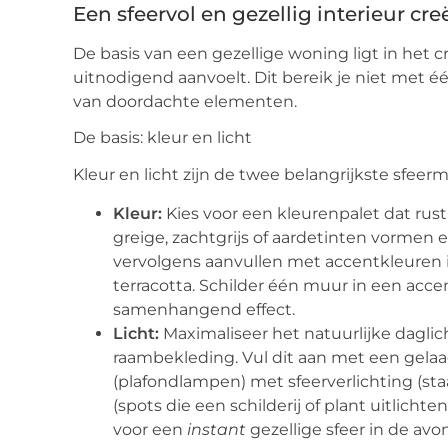
Een sfeervol en gezellig interieur cre
De basis van een gezellige woning ligt in het
uitnodigend aanvoelt. Dit bereik je niet met 
van doordachte elementen.
De basis: kleur en licht
Kleur en licht zijn de twee belangrijkste sfeerma
Kleur:
Kies voor een kleurenpalet dat rust 
greige, zachtgrijs of aardetinten vormen 
vervolgens aanvullen met accentkleuren in
terracotta. Schilder één muur in een acc
samenhangend effect.
Licht:
Maximaliseer het natuurlijke daglich
raambekleding. Vul dit aan met een gelaa
(plafondlampen) met sfeerverlichting (st
(spots die een schilderij of plant uitlich
voor een
instant
gezellige sfeer in de avo