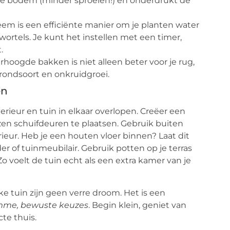
 de bodem (minder sproeien!) en onderdrukt de
em is een efficiënte manier om je planten water
 wortels. Je kunt het instellen met een timer,
.
hoogde bakken is niet alleen beter voor je rug,
rondsoort en onkruidgroei.
en
rieur en tuin in elkaar overlopen. Creëer een
zen schuifdeuren te plaatsen. Gebruik buiten
erieur. Heb je een houten vloer binnen? Laat dit
of tuinmeubilair. Gebruik potten op je terras
 Zo voelt de tuin echt als een extra kamer van je
e tuin zijn geen verre droom. Het is een
imme, bewuste keuzes
. Begin klein, geniet van
te thuis.