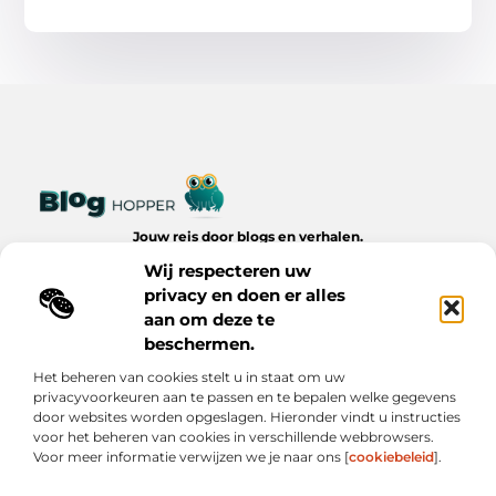
Jouw reis door blogs en verhalen.
Ontdek een wereld van inspiratie, tips en inzichten uit het
Wij respecteren uw
dagelijks leven op Bloghopper.nl.
privacy en doen er alles
aan om deze te
Bericht categorie
beschermen.
Het beheren van cookies stelt u in staat om uw
privacyvoorkeuren aan te passen en te bepalen welke gegevens
Onze informatie
door websites worden opgeslagen. Hieronder vindt u instructies
voor het beheren van cookies in verschillende webbrowsers.
Kwalitatieve Backlinks: De Onzichtbare Kracht Achter Succesvolle Websites
Hoe Verdien Je Geld met Je Website? Realistische Manieren die Werken
Voor meer informatie verwijzen we je naar ons [
cookiebeleid
].