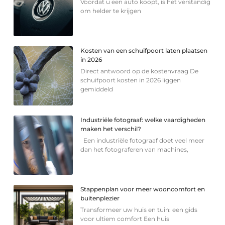
Voordat u een auto koopt, is het verstandig
om helder te krijgen
Kosten van een schuifpoort laten plaatsen
in 2026
Direct antwoord op de kostenvraag De
schuifpoort kosten in 2026 liggen
gemiddeld
Industriële fotograaf: welke vaardigheden
maken het verschil?
Een industriële fotograaf doet veel meer
dan het fotograferen van machines,
Stappenplan voor meer wooncomfort en
buitenplezier
Transformeer uw huis en tuin: een gids
voor ultiem comfort Een huis