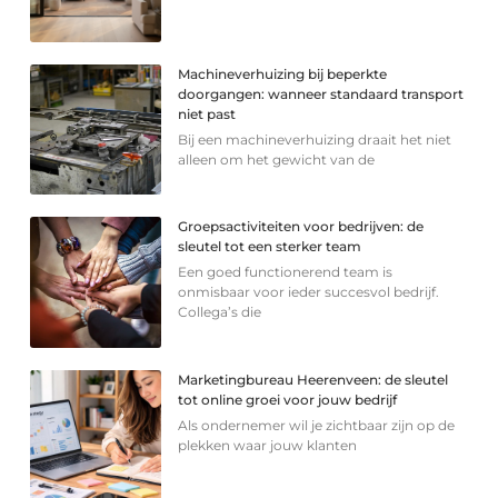
Machineverhuizing bij beperkte
doorgangen: wanneer standaard transport
niet past
Bij een machineverhuizing draait het niet
alleen om het gewicht van de
Groepsactiviteiten voor bedrijven: de
sleutel tot een sterker team
Een goed functionerend team is
onmisbaar voor ieder succesvol bedrijf.
Collega’s die
Marketingbureau Heerenveen: de sleutel
tot online groei voor jouw bedrijf
Als ondernemer wil je zichtbaar zijn op de
plekken waar jouw klanten