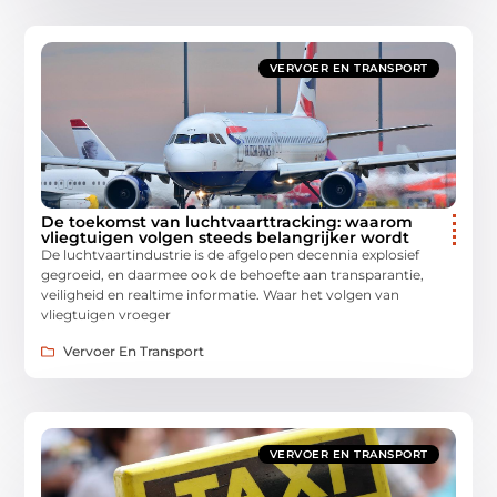
VERVOER EN TRANSPORT
De toekomst van luchtvaarttracking: waarom
vliegtuigen volgen steeds belangrijker wordt
De luchtvaartindustrie is de afgelopen decennia explosief
gegroeid, en daarmee ook de behoefte aan transparantie,
veiligheid en realtime informatie. Waar het volgen van
vliegtuigen vroeger
Vervoer En Transport
VERVOER EN TRANSPORT