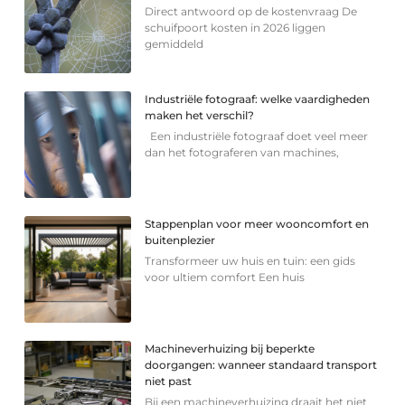
Direct antwoord op de kostenvraag De
schuifpoort kosten in 2026 liggen
gemiddeld
Industriële fotograaf: welke vaardigheden
maken het verschil?
Een industriële fotograaf doet veel meer
dan het fotograferen van machines,
Stappenplan voor meer wooncomfort en
buitenplezier
Transformeer uw huis en tuin: een gids
voor ultiem comfort Een huis
Machineverhuizing bij beperkte
doorgangen: wanneer standaard transport
niet past
Bij een machineverhuizing draait het niet