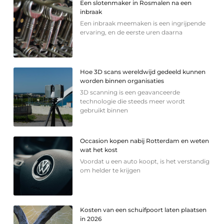
Een slotenmaker in Rosmalen na een
inbraak
Een inbraak meemaken is een ingrijpende
ervaring, en de eerste uren daarna
Hoe 3D scans wereldwijd gedeeld kunnen
worden binnen organisaties
3D scanning is een geavanceerde
technologie die steeds meer wordt
gebruikt binnen
Occasion kopen nabij Rotterdam en weten
wat het kost
Voordat u een auto koopt, is het verstandig
om helder te krijgen
Kosten van een schuifpoort laten plaatsen
in 2026