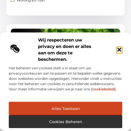
Woning En Tuin
WONING EN TUIN
Wij respecteren uw
privacy en doen er alles
aan om deze te
beschermen.
Het beheren van cookies stelt u in staat om uw
privacyvoorkeuren aan te passen en te bepalen welke gegevens
Basisgids voor huis & tuin: simpel, schoon en
door websites worden opgeslagen. Hieronder vindt u instructies
groen
voor het beheren van cookies in verschillende webbrowsers.
In deze gids leer je hoe je je huis en tuin overzichtelijk,
Voor meer informatie verwijzen we je naar ons [
cookiebeleid
].
hygiënisch en duurzaam houdt zonder ingewikkelde
projecten. We vertalen grote doelen naar kleine,
Woning En Tuin
Alles Toestaan
Cookies Beheren