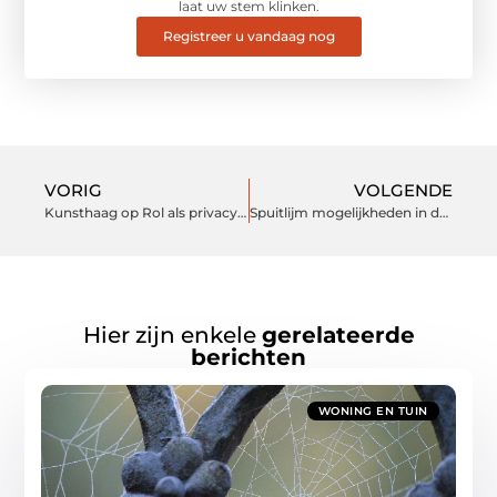
laat uw stem klinken.
Registreer u vandaag nog
VORIG
VOLGENDE
Kunsthaag op Rol als privacyscherm voor tuin, terras, camping of balkon
Spuitlijm mogelijkheden in de bouw
Hier zijn enkele
gerelateerde
berichten
WONING EN TUIN