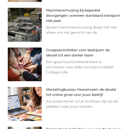
Machineverhuizing bij beperkte
doorgangen: wanneer standaard transport
niet past
Bij een machineverhuizing draait het niet
alleen om het gewicht van de
Groepsactiviteiten voor bedrijven: de
sleutel tot een sterker team
Een goed functionerend team is
onmisbaar voor ieder succesvol bedrijf.
Collega’s die
Marketingbureau Heerenveen: de sleutel
tot online groei voor jouw bedrijf
Als ondernemer wil je zichtbaar zijn op de
plekken waar jouw klanten