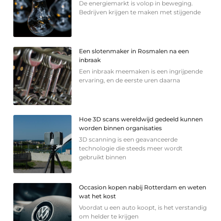
De energiemarkt is volop in beweging.
Bedrijven krijgen te maken met stijgende
Een slotenmaker in Rosmalen na een
inbraak
Een inbraak meemaken is een ingrijpende
ervaring, en de eerste uren daarna
Hoe 3D scans wereldwijd gedeeld kunnen
worden binnen organisaties
3D scanning is een geavanceerde
technologie die steeds meer wordt
gebruikt binnen
Occasion kopen nabij Rotterdam en weten
wat het kost
Voordat u een auto koopt, is het verstandig
om helder te krijgen