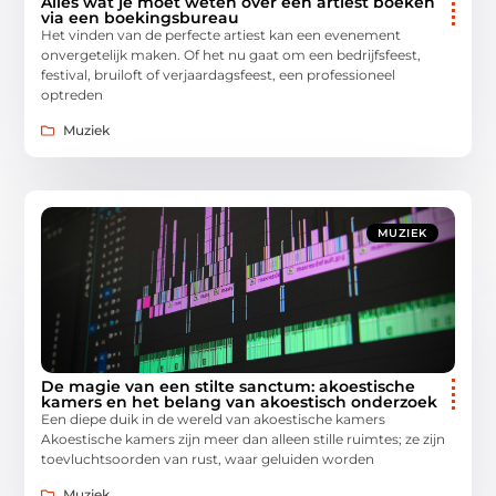
Alles wat je moet weten over een artiest boeken
via een boekingsbureau
Het vinden van de perfecte artiest kan een evenement
onvergetelijk maken. Of het nu gaat om een bedrijfsfeest,
festival, bruiloft of verjaardagsfeest, een professioneel
optreden
Muziek
MUZIEK
De magie van een stilte sanctum: akoestische
kamers en het belang van akoestisch onderzoek
Een diepe duik in de wereld van akoestische kamers
Akoestische kamers zijn meer dan alleen stille ruimtes; ze zijn
toevluchtsoorden van rust, waar geluiden worden
Muziek