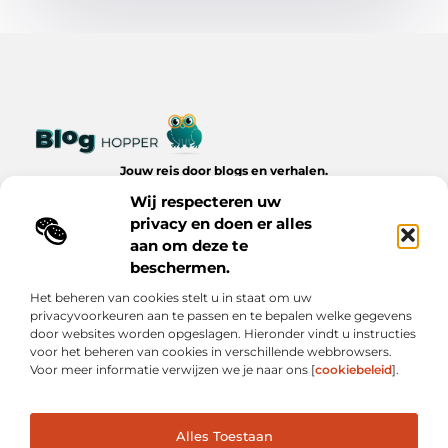
Jouw reis door blogs en verhalen.
Ontdek een wereld van inspiratie, tips en inzichten uit het
Wij respecteren uw
dagelijks leven op Bloghopper.nl.
privacy en doen er alles
aan om deze te
Bericht categorie
beschermen.
Het beheren van cookies stelt u in staat om uw
privacyvoorkeuren aan te passen en te bepalen welke gegevens
Onze informatie
door websites worden opgeslagen. Hieronder vindt u instructies
voor het beheren van cookies in verschillende webbrowsers.
Kwalitatieve Backlinks: De Onzichtbare Kracht Achter Succesvolle Websites
Hoe Verdien Je Geld met Je Website? Realistische Manieren die Werken
Voor meer informatie verwijzen we je naar ons [
cookiebeleid
].
Alles Toestaan
Website index
Cookiebeleid (EU)