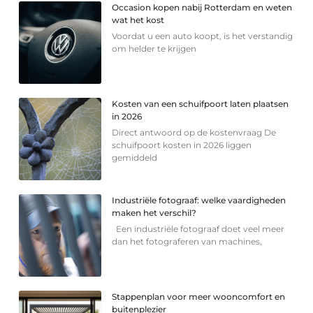
Occasion kopen nabij Rotterdam en weten
wat het kost
Voordat u een auto koopt, is het verstandig
om helder te krijgen
Kosten van een schuifpoort laten plaatsen
in 2026
Direct antwoord op de kostenvraag De
schuifpoort kosten in 2026 liggen
gemiddeld
Industriële fotograaf: welke vaardigheden
maken het verschil?
Een industriële fotograaf doet veel meer
dan het fotograferen van machines,
Stappenplan voor meer wooncomfort en
buitenplezier