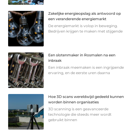
Zakelijke energieopslag als antwoord op
een veranderende energiemarkt
De energiemarkt is volop in beweging.
Bedrijven krijgen te maken met stijgende
Een slotenmaker in Rosmalen na een
inbraak
Een inbraak meemaken is een ingrijpende
ervaring, en de eerste uren daarna
Hoe 3D scans wereldwijd gedeeld kunnen
worden binnen organisaties
3D scanning is een geavanceerde
technologie die steeds meer wordt
gebruikt binnen