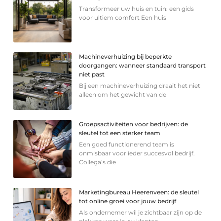
Transformeer uw huis en tuin: een gids
voor ultiem comfort Een huis
Machineverhuizing bij beperkte
doorgangen: wanneer standaard transport
niet past
Bij een machineverhuizing draait het niet
alleen om het gewicht van de
Groepsactiviteiten voor bedrijven: de
sleutel tot een sterker team
Een goed functionerend team is
onmisbaar voor ieder succesvol bedrijf.
Collega’s die
Marketingbureau Heerenveen: de sleutel
tot online groei voor jouw bedrijf
Als ondernemer wil je zichtbaar zijn op de