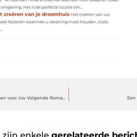
mgeving. Het is de perfecte locatie om...
et creëren van je droomhuis
Het creëren van uw
oveel factoren waarmee u rekening moet houden, zoals
..
Ontdek de Betovering van Bed and Breakfast Assen voor Uw Volgende Romantische Uitje
Een
 zijn enkele
gerelateerde beric