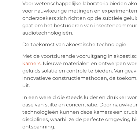
Voor wetenschappelijke laboratoria bieden a
voor nauwkeurige metingen en experimenten. 
onderzoekers zich richten op de subtiele geluid
gaat om het bestuderen van insectencommuni
audiotechnologieën.
De toekomst van akoestische technologie
Met de voortdurende vooruitgang in akoestis
kamers.
Nieuwe materialen en ontwerpen wor
geluidsisolatie en controle te bieden. Van ge
innovatieve constructiemethoden, de toekoms
uit.
In een wereld die steeds luider en drukker wo
oase van stilte en concentratie. Door nauwke
technologieën kunnen deze kamers een cruciale
disciplines, waarbij ze de perfecte omgeving bi
ontspanning.