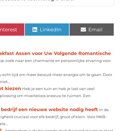
nterest
LinkedIn
Email
akfast Assen voor Uw Volgende Romantische
op zoek naar een charmante en persoonlijke ervaring voor
nu echt tijd om meer bewust meer energie om te gaan. Door
iet...
t kiezen
Heb je een tuin en heb je last van veel
oplossing om moeiteloos sneeuw te ruimen. Een
bedrijf een nieuwe website nodig heeft
In de
gheid cruciaal voor elk bedrijf, groot of klein. Voor MKB-
e...
?
Amsterdam is de bruisende stad die nooit slaapt en staat