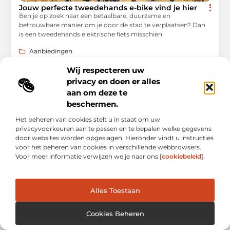
Jouw perfecte tweedehands e-bike vind je hier
Ben je op zoek naar een betaalbare, duurzame en
betrouwbare manier om je door de stad te verplaatsen? Dan
is een tweedehands elektrische fiets misschien
Aanbiedingen
Wij respecteren uw
privacy en doen er alles
aan om deze te
beschermen.
Het beheren van cookies stelt u in staat om uw
privacyvoorkeuren aan te passen en te bepalen welke gegevens
door websites worden opgeslagen. Hieronder vindt u instructies
voor het beheren van cookies in verschillende webbrowsers.
Voor meer informatie verwijzen we je naar ons [
cookiebeleid
].
Jouw reis door blogs en verhalen.
Ontdek een wereld van inspiratie, tips en inzichten uit het
Alles Toestaan
dagelijks leven op Bloghopper.nl.
Cookies Beheren
Bericht categorie