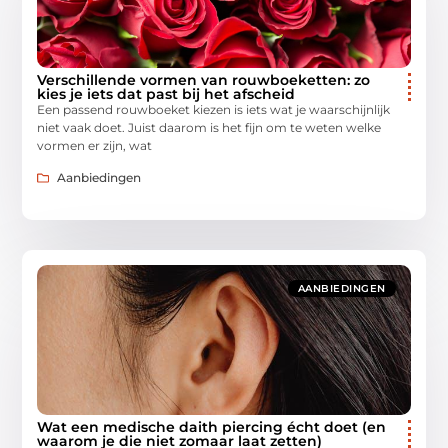
Verschillende vormen van rouwboeketten: zo
kies je iets dat past bij het afscheid
Een passend rouwboeket kiezen is iets wat je waarschijnlijk
niet vaak doet. Juist daarom is het fijn om te weten welke
vormen er zijn, wat
Aanbiedingen
AANBIEDINGEN
Wat een medische daith piercing écht doet (en
waarom je die niet zomaar laat zetten)