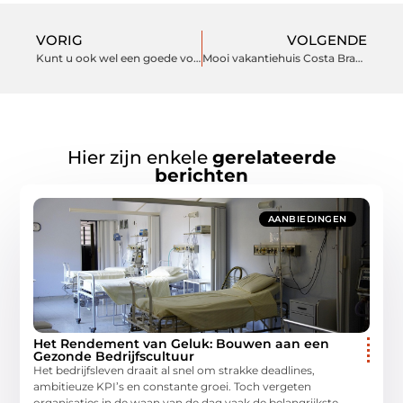
VORIG
VOLGENDE
Kunt u ook wel een goede voedingscoach gebruiken?
Mooi vakantiehuis Costa Brava
Hier zijn enkele
gerelateerde
berichten
AANBIEDINGEN
Het Rendement van Geluk: Bouwen aan een
Gezonde Bedrijfscultuur
Het bedrijfsleven draait al snel om strakke deadlines,
ambitieuze KPI’s en constante groei. Toch vergeten
organisaties in de waan van de dag vaak de belangrijkste