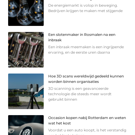
De energiemarkt is volop in beweging.
Bedrijven krijgen te maken met stijgende
Een slotenmaker in Rosmalen na een
inbraak
Een inbraak meemaken is een ingrijpende
ervaring, en de eerste uren daarna
Hoe 3D scans wereldwijd gedeeld kunnen
worden binnen organisaties
3D scanning is een geavanceerde
technologie die steeds meer wordt
gebruikt binnen
Occasion kopen nabij Rotterdam en weten
wat het kost
Voordat u een auto koopt, is het verstandig