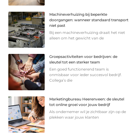
Machineverhuizing bij beperkte
doorgangen: wanneer standaard transport
niet past
Bij een machineverhuizing draait het niet
alleen om het gewicht van de
Groepsactiviteiten voor bedrijven: de
sleutel tot een sterker team
Een goed functionerend team is
onmisbaar voor ieder succesvol bedrijf.
Collega’s die
Marketingbureau Heerenveen: de sleutel
tot online groei voor jouw bedrijf
Als ondernemer wil je zichtbaar zijn op de
plekken waar jouw klanten