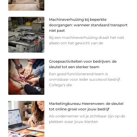
Machineverhuizing bij beperkte
doorgangen: wanneer standaard transport
niet past
Bij een machineverhuizing draait het niet
alleen om het gewicht van de
Groepsactiviteiten voor bedrijven: de
sleutel tot een sterker team
Een goed functionerend team is
onmisbaar voor ieder succesvol bedrijf.
Collega’s die
Marketingbureau Heerenveen: de sleutel
tot online groei voor jouw bedrijf
Als ondernemer wil je zichtbaar zijn op de
plekken waar jouw klanten