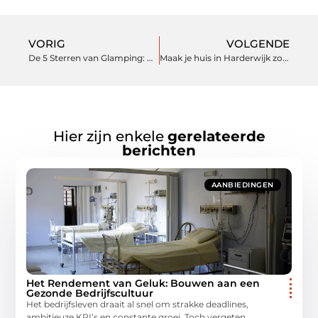
VORIG
VOLGENDE
De 5 Sterren van Glamping: Ontdek Nederland's Luxe Kampeerervaringen
Maak je huis in Harderwijk zomerklaar met de juiste zonwering
Hier zijn enkele
gerelateerde
berichten
AANBIEDINGEN
Het Rendement van Geluk: Bouwen aan een
Gezonde Bedrijfscultuur
Het bedrijfsleven draait al snel om strakke deadlines,
ambitieuze KPI’s en constante groei. Toch vergeten