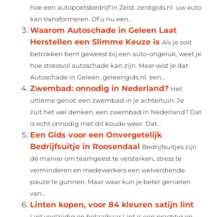
hoe een autopoetsbedrijf in Zeist. zeistgids.nl. uw auto
kan transformeren. Of u nu een...
Waarom Autoschade in Geleen Laat
Herstellen een Slimme Keuze is
Als je ooit
betrokken bent geweest bij een auto-ongeluk, weet je
hoe stressvol autoschade kan zijn. Maar wist je dat
Autoschade in Geleen. geleengids.nl. een...
Zwembad: onnodig in Nederland?
Het
ultieme genot: een zwembad in je achtertuin. Je
zult het wel denken, een zwembad in Nederland? Dat
is echt onnodig met dit koude weer. Dat...
Een Gids voor een Onvergetelijk
Bedrijfsuitje in Roosendaal
Bedrijfsuitjes zijn
dé manier om teamgeest te versterken, stress te
verminderen en medewerkers een welverdiende
pauze te gunnen. Maar waar kun je beter genieten
van...
Linten kopen, voor 84 kleuren satijn lint
Lint veelzijdig en betaalbaar Lint is een prachtig en