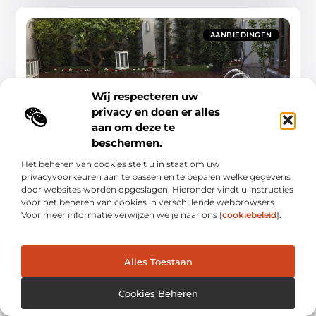
AANBIEDINGEN
Wij respecteren uw
privacy en doen er alles
aan om deze te
Het geheim achter een perfecte hoogwaterlijn
beschermen.
in zwembaden
Een zwembad in je tuin is natuurlijk fantastisch. Maar wist je
Het beheren van cookies stelt u in staat om uw
dat de hoogwaterlijn een cruciale rol speelt in hoe jouw
privacyvoorkeuren aan te passen en te bepalen welke gegevens
zwembad eruitziet en
door websites worden opgeslagen. Hieronder vindt u instructies
Aanbiedingen
voor het beheren van cookies in verschillende webbrowsers.
Voor meer informatie verwijzen we je naar ons [
cookiebeleid
].
Alles Toestaan
AANBIEDINGEN
Cookies Beheren