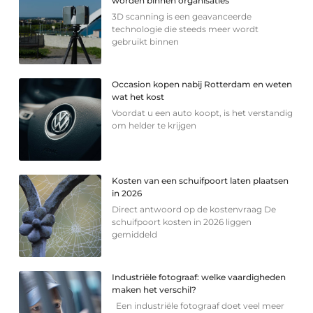
worden binnen organisaties
3D scanning is een geavanceerde
technologie die steeds meer wordt
gebruikt binnen
Occasion kopen nabij Rotterdam en weten
wat het kost
Voordat u een auto koopt, is het verstandig
om helder te krijgen
Kosten van een schuifpoort laten plaatsen
in 2026
Direct antwoord op de kostenvraag De
schuifpoort kosten in 2026 liggen
gemiddeld
Industriële fotograaf: welke vaardigheden
maken het verschil?
Een industriële fotograaf doet veel meer