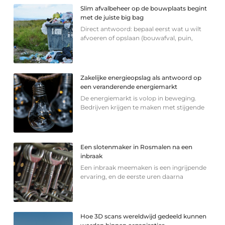
Slim afvalbeheer op de bouwplaats begint
met de juiste big bag
Direct antwoord: bepaal eerst wat u wilt
afvoeren of opslaan (bouwafval, puin,
Zakelijke energieopslag als antwoord op
een veranderende energiemarkt
De energiemarkt is volop in beweging.
Bedrijven krijgen te maken met stijgende
Een slotenmaker in Rosmalen na een
inbraak
Een inbraak meemaken is een ingrijpende
ervaring, en de eerste uren daarna
Hoe 3D scans wereldwijd gedeeld kunnen