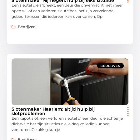
Slotenmaker Nijmegen: hulp bij elke situatie
Een sleutel die afbreekt, een deur die onverwacht niet meer
open wil of een verloren sleutelbos: het zijn vervelende
gebeurtenissen die iedereen kan overkomen. Op
Bedrijven
BEDRIJVEN
Slotenmaker Haarlem: altijd hulp bij
slotproblemen
Een kapot slot, een verloren sleutel of een deur die achter je
dichtvalt: het zijn situaties die je dag volledig kunnen
verstoren. Gelukkig kun je
Bedrijven