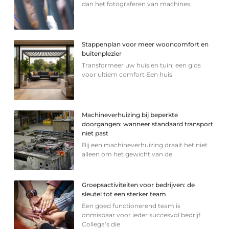
dan het fotograferen van machines,
Stappenplan voor meer wooncomfort en
buitenplezier
Transformeer uw huis en tuin: een gids
voor ultiem comfort Een huis
Machineverhuizing bij beperkte
doorgangen: wanneer standaard transport
niet past
Bij een machineverhuizing draait het niet
alleen om het gewicht van de
Groepsactiviteiten voor bedrijven: de
sleutel tot een sterker team
Een goed functionerend team is
onmisbaar voor ieder succesvol bedrijf.
Collega’s die