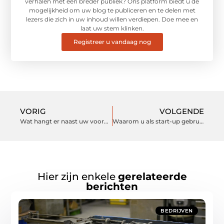
verhalen met een breder publiek? Ons platform biedt u de
mogelijkheid om uw blog te publiceren en te delen met
lezers die zich in uw inhoud willen verdiepen. Doe mee en
laat uw stem klinken.
Registreer u vandaag nog
VORIG
VOLGENDE
Wat hangt er naast uw voordeur?
Waarom u als start-up gebruik moet maken van een CRM-systeem
Hier zijn enkele
gerelateerde
berichten
BEDRIJVEN