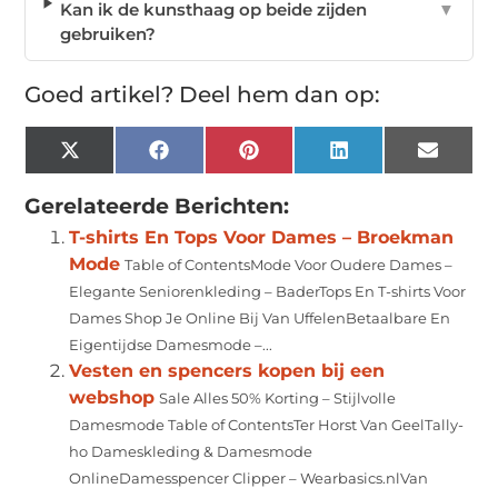
Kan ik de kunsthaag op beide zijden
▼
gebruiken?
Goed artikel? Deel hem dan op:
X
Facebook
Pinterest
LinkedIn
Email
(Twitter)
Gerelateerde Berichten:
T-shirts En Tops Voor Dames – Broekman
Mode
Table of ContentsMode Voor Oudere Dames –
Elegante Seniorenkleding – BaderTops En T-shirts Voor
Dames Shop Je Online Bij Van UffelenBetaalbare En
Eigentijdse Damesmode –...
Vesten en spencers kopen bij een
webshop
Sale Alles 50% Korting – Stijlvolle
Damesmode Table of ContentsTer Horst Van GeelTally-
ho Dameskleding & Damesmode
OnlineDamesspencer Clipper – Wearbasics.nlVan