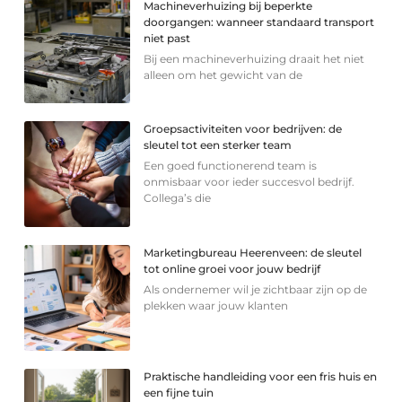
Machineverhuizing bij beperkte
doorgangen: wanneer standaard transport
niet past
Bij een machineverhuizing draait het niet
alleen om het gewicht van de
Groepsactiviteiten voor bedrijven: de
sleutel tot een sterker team
Een goed functionerend team is
onmisbaar voor ieder succesvol bedrijf.
Collega’s die
Marketingbureau Heerenveen: de sleutel
tot online groei voor jouw bedrijf
Als ondernemer wil je zichtbaar zijn op de
plekken waar jouw klanten
Praktische handleiding voor een fris huis en
een fijne tuin