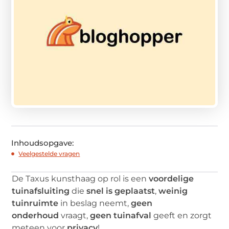
Inhoudsopgave:
Veelgestelde vragen
De Taxus kunsthaag op rol is een
voordelige
tuinafsluiting
die
snel is geplaatst
,
weinig
tuinruimte
in beslag neemt,
geen
onderhoud
vraagt,
geen tuinafval
geeft en zorgt
meteen voor
privacy
!