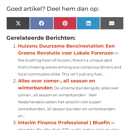
Goed artikel? Deel hem dan op:
X
Facebook
Pinterest
LinkedIn
Email
(Twitter)
Gerelateerde Berichten:
Huizens Duurzame Benzinestation: Een
Groene Revolutie voor Lokale Forenzen
In
the bustling town of Huizen, there’s a unique spot
that’s making waves among eco-conscious drivers and
local commuters alike. This isn’t just any fuel...
Alles over zomer-, all season en
winterbanden
De ultieme bandengids: alles over
zomer-, all season en winterbanden Veel
Nederlanders weten het verschil niet tussen
zomerbanden, all season banden en winterbanden
en...
Interim Finance Professional | Bluefin
In
dienst bij Bluefin of als ZZP-er Wij zetten alles op alles