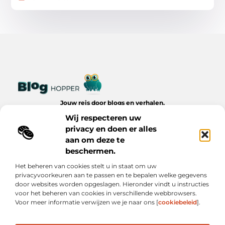
Jouw reis door blogs en verhalen.
Ontdek een wereld van inspiratie, tips en inzichten uit het
Wij respecteren uw
dagelijks leven op Bloghopper.nl.
privacy en doen er alles
aan om deze te
Bericht categorie
beschermen.
Het beheren van cookies stelt u in staat om uw
privacyvoorkeuren aan te passen en te bepalen welke gegevens
Onze informatie
door websites worden opgeslagen. Hieronder vindt u instructies
voor het beheren van cookies in verschillende webbrowsers.
Kwalitatieve Backlinks: De Onzichtbare Kracht Achter Succesvolle Websites
Hoe Verdien Je Geld met Je Website? Realistische Manieren die Werken
Voor meer informatie verwijzen we je naar ons [
cookiebeleid
].