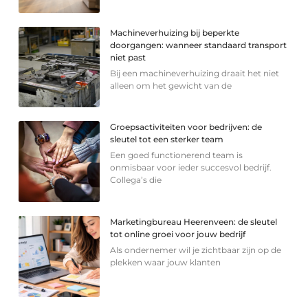
Machineverhuizing bij beperkte
doorgangen: wanneer standaard transport
niet past
Bij een machineverhuizing draait het niet
alleen om het gewicht van de
Groepsactiviteiten voor bedrijven: de
sleutel tot een sterker team
Een goed functionerend team is
onmisbaar voor ieder succesvol bedrijf.
Collega’s die
Marketingbureau Heerenveen: de sleutel
tot online groei voor jouw bedrijf
Als ondernemer wil je zichtbaar zijn op de
plekken waar jouw klanten