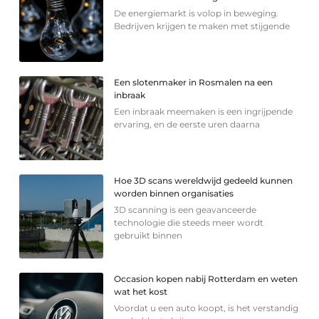
De energiemarkt is volop in beweging.
Bedrijven krijgen te maken met stijgende
Een slotenmaker in Rosmalen na een
inbraak
Een inbraak meemaken is een ingrijpende
ervaring, en de eerste uren daarna
Hoe 3D scans wereldwijd gedeeld kunnen
worden binnen organisaties
3D scanning is een geavanceerde
technologie die steeds meer wordt
gebruikt binnen
Occasion kopen nabij Rotterdam en weten
wat het kost
Voordat u een auto koopt, is het verstandig