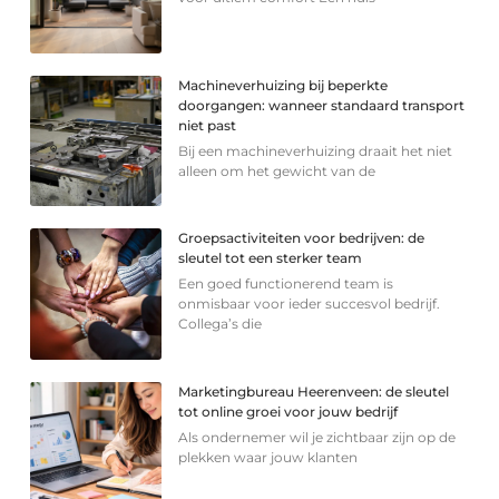
Machineverhuizing bij beperkte
doorgangen: wanneer standaard transport
niet past
Bij een machineverhuizing draait het niet
alleen om het gewicht van de
Groepsactiviteiten voor bedrijven: de
sleutel tot een sterker team
Een goed functionerend team is
onmisbaar voor ieder succesvol bedrijf.
Collega’s die
Marketingbureau Heerenveen: de sleutel
tot online groei voor jouw bedrijf
Als ondernemer wil je zichtbaar zijn op de
plekken waar jouw klanten