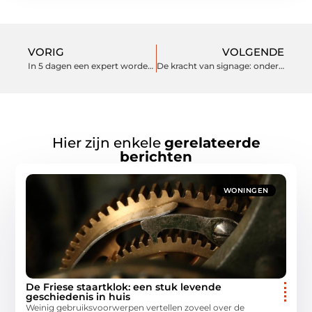
VORIG
VOLGENDE
In 5 dagen een expert worden in overspanningsbeveiliging
De kracht van signage: onderdelen van effectieve reclame-uitingen
Hier zijn enkele
gerelateerde
berichten
WONINGEN
De Friese staartklok: een stuk levende
geschiedenis in huis
Weinig gebruiksvoorwerpen vertellen zoveel over de