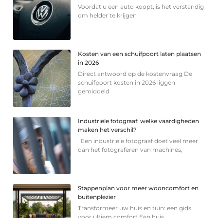
Voordat u een auto koopt, is het verstandig
om helder te krijgen
Kosten van een schuifpoort laten plaatsen
in 2026
Direct antwoord op de kostenvraag De
schuifpoort kosten in 2026 liggen
gemiddeld
Industriële fotograaf: welke vaardigheden
maken het verschil?
Een industriële fotograaf doet veel meer
dan het fotograferen van machines,
Stappenplan voor meer wooncomfort en
buitenplezier
Transformeer uw huis en tuin: een gids
voor ultiem comfort Een huis