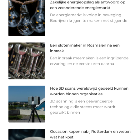
Zakelijke energieopslag als antwoord op
een veranderende energiemarkt
De energiemarkt is volop in beweging.
Bedrijven krijgen te maken met stijgende
Een slotenmaker in Rosmalen na een
inbraak
Een inbraak meemaken is een ingrijpende
ervaring, en de eerste uren daarna
Hoe 3D scans wereldwijd gedeeld kunnen
worden binnen organisaties
3D scanning is een geavanceerde
technologie die steeds meer wordt
gebruikt binnen
Occasion kopen nabij Rotterdam en weten
wat het kost