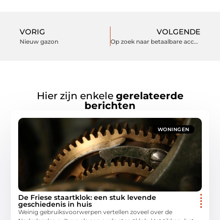
VORIG
VOLGENDE
Nieuw gazon
Op zoek naar betaalbare accessoires?
Hier zijn enkele
gerelateerde
berichten
WONINGEN
De Friese staartklok: een stuk levende
geschiedenis in huis
Weinig gebruiksvoorwerpen vertellen zoveel over de