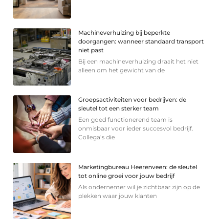
Machineverhuizing bij beperkte
doorgangen: wanneer standaard transport
niet past
Bij een machineverhuizing draait het niet
alleen om het gewicht van de
Groepsactiviteiten voor bedrijven: de
sleutel tot een sterker team
Een goed functionerend team is
onmisbaar voor ieder succesvol bedrijf.
Collega’s die
Marketingbureau Heerenveen: de sleutel
tot online groei voor jouw bedrijf
Als ondernemer wil je zichtbaar zijn op de
plekken waar jouw klanten