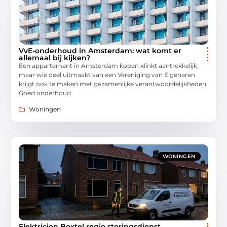
VvE-onderhoud in Amsterdam: wat komt er
allemaal bij kijken?
Een appartement in Amsterdam kopen klinkt aantrekkelijk,
maar wie deel uitmaakt van een Vereniging van Eigenaren
krijgt ook te maken met gezamenlijke verantwoordelijkheden.
Goed onderhoud
Woningen
WONINGEN
Elektricien Boxtel regio storingsdienst