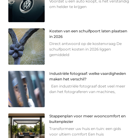
Voordat u een auto koopt, is het verstandig
om helder te krijgen
Kosten van een schuifpoort laten plaatsen
in 2026
Direct antwoord op de kostenvraag De
schuifpoort kosten in 2026 liggen
gemiddeld
Industriële fotograaf: welke vaardigheden
maken het verschil?
Een industriële fotograaf doet veel meer
dan het fotograferen van machines,
Stappenplan voor meer wooncomfort en
buitenplezier
Transformeer uw huis en tuin: een gids
voor ultiem comfort Een huis