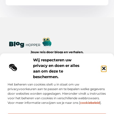
Jouw reis door blogs en verhalen.
Ontdek een wereld van inspiratie, tips en inzichten uit het
Wij respecteren uw
dagelijks leven op Bloghopper.nl.
privacy en doen er alles
aan om deze te
Bericht categorie
beschermen.
Het beheren van cookies stelt u in staat om uw
privacyvoorkeuren aan te passen en te bepalen welke gegevens
Onze informatie
door websites worden opgeslagen. Hieronder vindt u instructies
voor het beheren van cookies in verschillende webbrowsers.
Kwalitatieve Backlinks: De Onzichtbare Kracht Achter Succesvolle Websites
Hoe Verdien Je Geld met Je Website? Realistische Manieren die Werken
Voor meer informatie verwijzen we je naar ons [
cookiebeleid
].