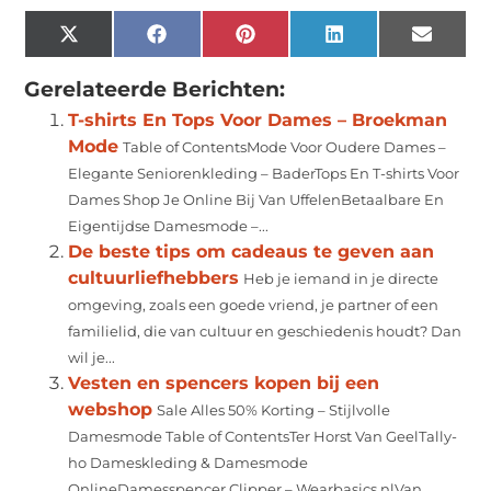
X
Facebook
Pinterest
LinkedIn
Email
(Twitter)
Gerelateerde Berichten:
T-shirts En Tops Voor Dames – Broekman
Mode
Table of ContentsMode Voor Oudere Dames –
Elegante Seniorenkleding – BaderTops En T-shirts Voor
Dames Shop Je Online Bij Van UffelenBetaalbare En
Eigentijdse Damesmode –...
De beste tips om cadeaus te geven aan
cultuurliefhebbers
Heb je iemand in je directe
omgeving, zoals een goede vriend, je partner of een
familielid, die van cultuur en geschiedenis houdt? Dan
wil je...
Vesten en spencers kopen bij een
webshop
Sale Alles 50% Korting – Stijlvolle
Damesmode Table of ContentsTer Horst Van GeelTally-
ho Dameskleding & Damesmode
OnlineDamesspencer Clipper – Wearbasics.nlVan