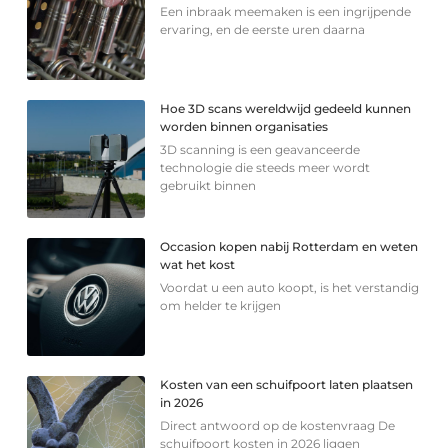
Een inbraak meemaken is een ingrijpende
ervaring, en de eerste uren daarna
Hoe 3D scans wereldwijd gedeeld kunnen
worden binnen organisaties
3D scanning is een geavanceerde
technologie die steeds meer wordt
gebruikt binnen
Occasion kopen nabij Rotterdam en weten
wat het kost
Voordat u een auto koopt, is het verstandig
om helder te krijgen
Kosten van een schuifpoort laten plaatsen
in 2026
Direct antwoord op de kostenvraag De
schuifpoort kosten in 2026 liggen