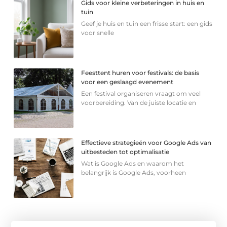
Gids voor kleine verbeteringen in huis en
tuin
Geef je huis en tuin een frisse start: een gids
voor snelle
Feesttent huren voor festivals: de basis
voor een geslaagd evenement
Een festival organiseren vraagt om veel
voorbereiding. Van de juiste locatie en
Effectieve strategieën voor Google Ads van
uitbesteden tot optimalisatie
Wat is Google Ads en waarom het
belangrijk is Google Ads, voorheen