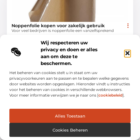
Noppenfolie kopen voor zakelijk gebruik
Voor veel bedrijven is noppenfolie een vanzelfsprekend
product. Het ligt in het magazijn, wordt dagelijks gebruikt en
lijkt een simpele aankoop. Toch zit er achter
Wij respecteren uw
privacy en doen er alles
Bedrijven
aan om deze te
beschermen.
Het beheren van cookies stelt u in staat om uw
privacyvoorkeuren aan te passen en te bepalen welke gegevens
door websites worden opgeslagen. Hieronder vindt u instructies
voor het beheren van cookies in verschillende webbrowsers.
BEDRIJVEN
Voor meer informatie verwijzen we je naar ons [
cookiebeleid
].
Alles Toestaan
Cookies Beheren
Slim besparen op woningrenovaties in 2026:
zolders en maatwerk meubels