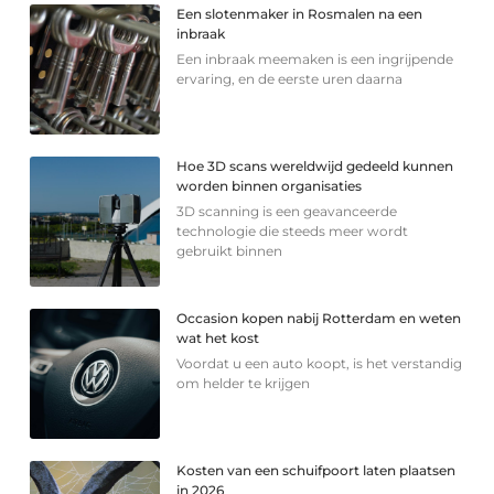
Een slotenmaker in Rosmalen na een
inbraak
Een inbraak meemaken is een ingrijpende
ervaring, en de eerste uren daarna
Hoe 3D scans wereldwijd gedeeld kunnen
worden binnen organisaties
3D scanning is een geavanceerde
technologie die steeds meer wordt
gebruikt binnen
Occasion kopen nabij Rotterdam en weten
wat het kost
Voordat u een auto koopt, is het verstandig
om helder te krijgen
Kosten van een schuifpoort laten plaatsen
in 2026