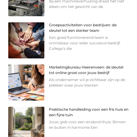
Bij een machineverhuizing draait het niet
alleen om het gewicht van de
Groepsactiviteiten voor bedrijven: de
sleutel tot een sterker team
Een goed functionerend team is
onmisbaar voor ieder succesvol bedrijf.
Collega’s die
Marketingbureau Heerenveen: de sleutel
tot online groei voor jouw bedrijf
Als ondernemer wil je zichtbaar zijn op de
plekken waar jouw klanten
Praktische handleiding voor een fris huis en
een fijne tuin
Jouw gids voor een stralend thuis: Binnen
en buiten in harmonie Een