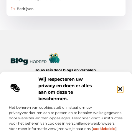
Bedrijven
Jouw reis door blogs en verhalen.
Ontdek een wereld van inspiratie, tips en inzichten uit het
Wij respecteren uw
dagelijks leven op Bloghopper.nl.
privacy en doen er alles
aan om deze te
Bericht categorie
beschermen.
Het beheren van cookies stelt u in staat om uw
privacyvoorkeuren aan te passen en te bepalen welke gegevens
Onze informatie
door websites worden opgeslagen. Hieronder vindt u instructies
voor het beheren van cookies in verschillende webbrowsers.
Kwalitatieve Backlinks: De Onzichtbare Kracht Achter Succesvolle Websites
Hoe Verdien Je Geld met Je Website? Realistische Manieren die Werken
Voor meer informatie verwijzen we je naar ons [
cookiebeleid
].