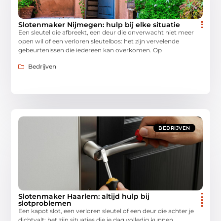
Slotenmaker Nijmegen: hulp bij elke situatie
Een sleutel die afbreekt, een deur die onverwacht niet meer
open wil of een verloren sleutelbos: het zijn vervelende
gebeurtenissen die iedereen kan overkomen. Op
Bedrijven
BEDRIJVEN
Slotenmaker Haarlem: altijd hulp bij
slotproblemen
Een kapot slot, een verloren sleutel of een deur die achter je
dichtvalt: het zijn situaties die je dag volledig kunnen