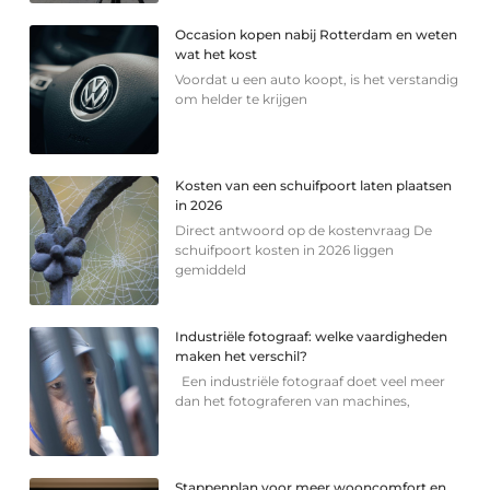
Occasion kopen nabij Rotterdam en weten
wat het kost
Voordat u een auto koopt, is het verstandig
om helder te krijgen
Kosten van een schuifpoort laten plaatsen
in 2026
Direct antwoord op de kostenvraag De
schuifpoort kosten in 2026 liggen
gemiddeld
Industriële fotograaf: welke vaardigheden
maken het verschil?
Een industriële fotograaf doet veel meer
dan het fotograferen van machines,
Stappenplan voor meer wooncomfort en