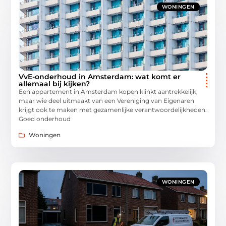
WONINGEN
VvE-onderhoud in Amsterdam: wat komt er
allemaal bij kijken?
Een appartement in Amsterdam kopen klinkt aantrekkelijk,
maar wie deel uitmaakt van een Vereniging van Eigenaren
krijgt ook te maken met gezamenlijke verantwoordelijkheden.
Goed onderhoud
Woningen
WONINGEN