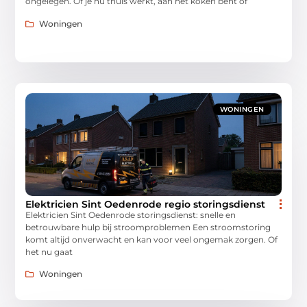
ongelegen. Of je nu thuis werkt, aan het koken bent of
Woningen
WONINGEN
Elektricien Sint Oedenrode regio storingsdienst
Elektricien Sint Oedenrode storingsdienst: snelle en
betrouwbare hulp bij stroomproblemen Een stroomstoring
komt altijd onverwacht en kan voor veel ongemak zorgen. Of
het nu gaat
Woningen