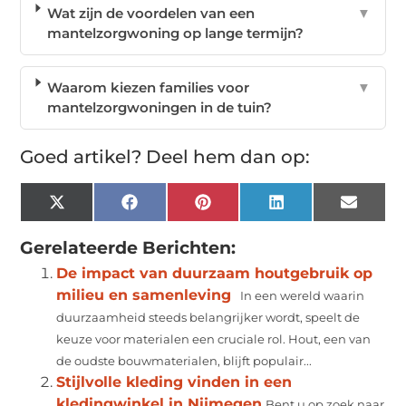
Wat zijn de voordelen van een
▼
mantelzorgwoning op lange termijn?
Waarom kiezen families voor
▼
mantelzorgwoningen in de tuin?
Goed artikel? Deel hem dan op:
X
Facebook
Pinterest
LinkedIn
Email
(Twitter)
Gerelateerde Berichten:
De impact van duurzaam houtgebruik op
milieu en samenleving
In een wereld waarin
duurzaamheid steeds belangrijker wordt, speelt de
keuze voor materialen een cruciale rol. Hout, een van
de oudste bouwmaterialen, blijft populair...
Stijlvolle kleding vinden in een
kledingwinkel in Nijmegen
Bent u op zoek naar