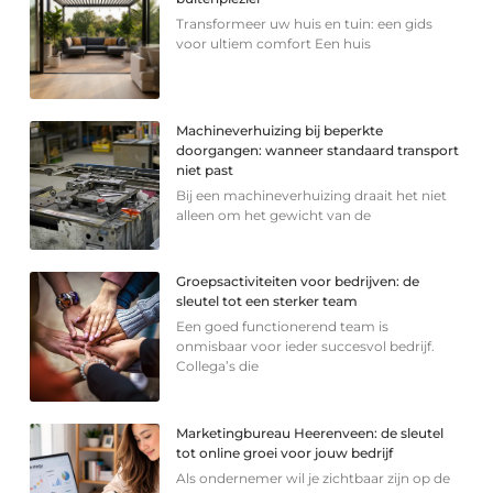
Transformeer uw huis en tuin: een gids
voor ultiem comfort Een huis
Machineverhuizing bij beperkte
doorgangen: wanneer standaard transport
niet past
Bij een machineverhuizing draait het niet
alleen om het gewicht van de
Groepsactiviteiten voor bedrijven: de
sleutel tot een sterker team
Een goed functionerend team is
onmisbaar voor ieder succesvol bedrijf.
Collega’s die
Marketingbureau Heerenveen: de sleutel
tot online groei voor jouw bedrijf
Als ondernemer wil je zichtbaar zijn op de