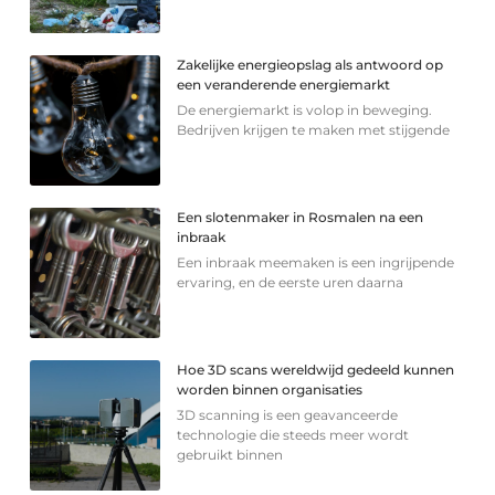
Zakelijke energieopslag als antwoord op
een veranderende energiemarkt
De energiemarkt is volop in beweging.
Bedrijven krijgen te maken met stijgende
Een slotenmaker in Rosmalen na een
inbraak
Een inbraak meemaken is een ingrijpende
ervaring, en de eerste uren daarna
Hoe 3D scans wereldwijd gedeeld kunnen
worden binnen organisaties
3D scanning is een geavanceerde
technologie die steeds meer wordt
gebruikt binnen