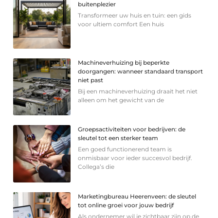
buitenplezier
Transformeer uw huis en tuin: een gids
voor ultiem comfort Een huis
Machineverhuizing bij beperkte
doorgangen: wanneer standaard transport
niet past
Bij een machineverhuizing draait het niet
alleen om het gewicht van de
Groepsactiviteiten voor bedrijven: de
sleutel tot een sterker team
Een goed functionerend team is
onmisbaar voor ieder succesvol bedrijf.
Collega’s die
Marketingbureau Heerenveen: de sleutel
tot online groei voor jouw bedrijf
Als ondernemer wil je zichtbaar zijn op de