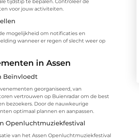
e tijdstip te bepalen. Controleer de
n voor jouw activiteiten.
ellen
de mogelijkheid om notificaties en
melding wanneer er regen of slecht weer op
ementen in Assen
 Beïnvloedt
e evenementen georganiseerd, van
satoren vertrouwen op Buienradar om de best
 en bezoekers. Door de nauwkeurige
ten optimaal plannen en aanpassen.
en Openluchtmuziekfestival
satie van het Assen Openluchtmuziekfestival