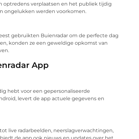
n optredens verplaatsen en het publiek tijdig
 en ongelukken werden voorkomen.
nfeest gebruikten Buienradar om de perfecte dag
jden, konden ze een geweldige opkomst van
ven.
enradar App
odig hebt voor een gepersonaliseerde
Android, levert de app actuele gegevens en
ot live radarbeelden, neerslagverwachtingen,
 biedt de app ook nieuws en updates over het