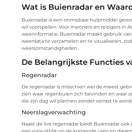
Wat is Buienradar en Waaro
Buienradar is een onmisbaar hulpmiddel gewor
wil voorspellen. Voor inwoners en reizigers in 
weerinformatie. Buienradar maakt gebruik va
weerdata te verzamelen en te visualiseren, zoda
weersomstandigheden.
De Belangrijkste Functies 
Regenradar
De regenradar is misschien wel de meest gebru
zien waar regenbuien zich bevinden en waar ze
die zijn dag wil plannen zonder verrast te wo
Neerslagverwachting
Naast de live regenradar biedt Buienradar ook
een vooruitblik op de komende uren en dagen, 