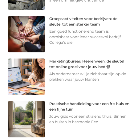
alleen om het gewicht van de
Groepsactiviteiten voor bedrijven: de
sleutel tot een sterker team
Een goed functionerend team is
onmisbaar voor ieder succesvol bedrijf.
Collega’s die
Marketingbureau Heerenveen: de sleutel
tot online groei voor jouw bedrijf
Als ondernemer wil je zichtbaar zijn op de
plekken waar jouw klanten
Praktische handleiding voor een fris huis en
een fijne tuin
Jouw gids voor een stralend thuis: Binnen
en buiten in harmonie Een