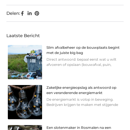
Delen:
Laatste Bericht
Slim afvalbeheer op de bouwplaats begint
met de juiste big bag
Direct antwoord: bepaal eerst wat u wilt
afvoeren of opslaan (bouwafval, puin,
Zakelijke energieopslag als antwoord op
een veranderende energiemarkt
De energiemarkt is volop in beweging.
Bedrijven krijgen te maken met stijgende
Een slotenmaker in Rosmalen na een