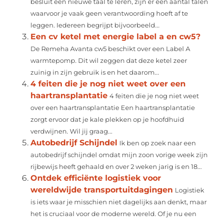
besluit een nieuwe taal te leren, zijn er een aantal talen
waarvoor je vaak geen verantwoording hoeft af te
leggen. Iedereen begrijpt bijvoorbeeld...
Een cv ketel met energie label a en cw5?
De Remeha Avanta cw5 beschikt over een Label A
warmtepomp. Dit wil zeggen dat deze ketel zeer
zuinig in zijn gebruik is en het daarom...
4 feiten die je nog niet weet over een
haartransplantatie
4 feiten die je nog niet weet
over een haartransplantatie Een haartransplantatie
zorgt ervoor dat je kale plekken op je hoofdhuid
verdwijnen. Wil jij graag...
Autobedrijf Schijndel
Ik ben op zoek naar een
autobedrijf schijndel omdat mijn zoon vorige week zijn
rijbewijs heeft gehaald en over 2 weken jarig is en 18...
Ontdek efficiënte logistiek voor
wereldwijde transportuitdagingen
Logistiek
is iets waar je misschien niet dagelijks aan denkt, maar
het is cruciaal voor de moderne wereld. Of je nu een