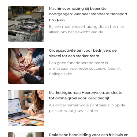
Machineverhuizing bij beperkte
doorgangen: wanneer standaard transport
niet past
Bij een machineverhuizing draait het niet
alleen om het gewicht van de
Groepsactiviteiten voor bedrijven: de
sleutel tot een sterker team
Een goed functionerend team is
onmisbaar voor ieder succesvol bedrijf.
Collega’s die
Marketingbureau Heerenveen: de sleutel
tot online groei voor jouw bedrijf
Als ondernemer wil je zichtbaar zijn op de
plekken waar jouw klanten
Praktische handleiding voor een fris huis en