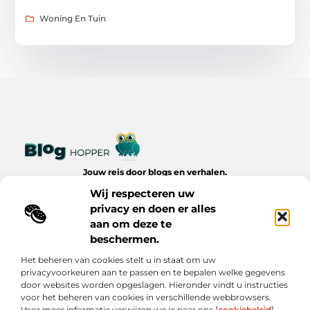
Woning En Tuin
Jouw reis door blogs en verhalen.
Ontdek een wereld van inspiratie, tips en inzichten uit het
Wij respecteren uw
dagelijks leven op Bloghopper.nl.
privacy en doen er alles
aan om deze te
Bericht categorie
beschermen.
Het beheren van cookies stelt u in staat om uw
privacyvoorkeuren aan te passen en te bepalen welke gegevens
Onze informatie
door websites worden opgeslagen. Hieronder vindt u instructies
voor het beheren van cookies in verschillende webbrowsers.
Kwalitatieve Backlinks: De Onzichtbare Kracht Achter Succesvolle Websites
Hoe Verdien Je Geld met Je Website? Realistische Manieren die Werken
Voor meer informatie verwijzen we je naar ons [
cookiebeleid
].