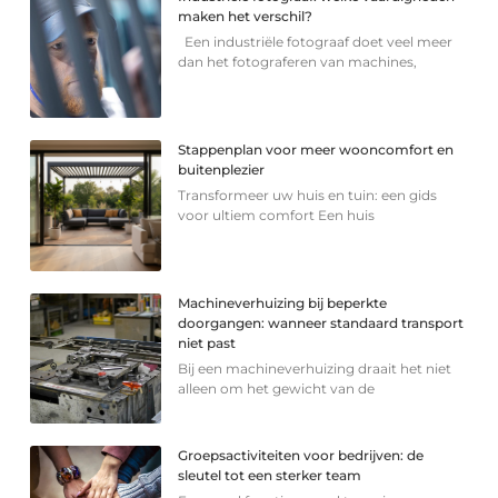
maken het verschil?
Een industriële fotograaf doet veel meer
dan het fotograferen van machines,
Stappenplan voor meer wooncomfort en
buitenplezier
Transformeer uw huis en tuin: een gids
voor ultiem comfort Een huis
Machineverhuizing bij beperkte
doorgangen: wanneer standaard transport
niet past
Bij een machineverhuizing draait het niet
alleen om het gewicht van de
Groepsactiviteiten voor bedrijven: de
sleutel tot een sterker team