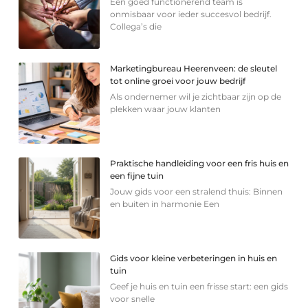
Een goed functionerend team is
onmisbaar voor ieder succesvol bedrijf.
Collega’s die
Marketingbureau Heerenveen: de sleutel
tot online groei voor jouw bedrijf
Als ondernemer wil je zichtbaar zijn op de
plekken waar jouw klanten
Praktische handleiding voor een fris huis en
een fijne tuin
Jouw gids voor een stralend thuis: Binnen
en buiten in harmonie Een
Gids voor kleine verbeteringen in huis en
tuin
Geef je huis en tuin een frisse start: een gids
voor snelle