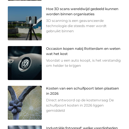
Hoe 3D scans wereldwijd gedeeld kunnen
worden binnen organisaties
3D scanning is een geavanceerde
technologie die steeds meer wordt
gebruikt binnen
Occasion kopen nabij Rotterdam en weten
wat het kost
Voordat u een auto koopt, is het verstandig
om helder te krijgen
Kosten van een schuifpoort laten plaatsen
in 2026
Direct antwoord op de kostenvraag De
schuifpoort kosten in 2026 liggen
gemiddeld
Industriële fotograaf: welke vaardigheden