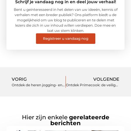
Schrijf je vandaag nog in en deel jouw verhaal!
Bent u geïnteresseerd in het delen van uw ideeën, kennis of
verhalen met een breder publiek? Ons platform biedt u de
mogelijkheid om uw blog te publiceren en te delen met
lezers die zich in uw inhoud willen verdiepen. Doe mee en
laat uw stem klinken.
Registreer u vandaag nog
VORIG
VOLGENDE
Ontdek de heren jogging- en trainingspakken van Italian-style.nl
Ontdek Primecook: de veilige keuze in PFAS-vrije pannen
Hier zijn enkele
gerelateerde
berichten