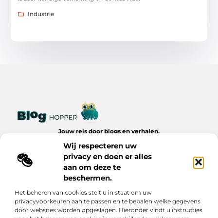
Industrie
Jouw reis door blogs en verhalen.
Ontdek een wereld van inspiratie, tips en inzichten uit het
Wij respecteren uw
dagelijks leven op Bloghopper.nl.
privacy en doen er alles
aan om deze te
Bericht categorie
beschermen.
Het beheren van cookies stelt u in staat om uw
privacyvoorkeuren aan te passen en te bepalen welke gegevens
Onze informatie
door websites worden opgeslagen. Hieronder vindt u instructies