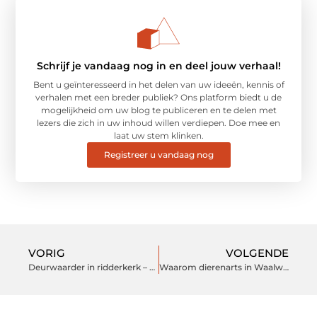
Schrijf je vandaag nog in en deel jouw verhaal!
Bent u geïnteresseerd in het delen van uw ideeën, kennis of
verhalen met een breder publiek? Ons platform biedt u de
mogelijkheid om uw blog te publiceren en te delen met
lezers die zich in uw inhoud willen verdiepen. Doe mee en
laat uw stem klinken.
Registreer u vandaag nog
VORIG
VOLGENDE
Deurwaarder in ridderkerk – alles wat je moet weten
Waarom dierenarts in Waalwijk de beste keuze is voor uw huisdier