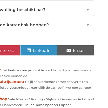
akvulling beschikbaar?
▼
een kattenbak hebben?
▼
nterest
LinkedIn
Email
?
Het laatste waar je op zit te wachten in tijden van rouw is
ct zich binnen de...
uitrijcamera
Ga jij aankomende zomer een verre reis
natief vervoersmiddel, namelijk de camper? Met een camper
shop
Sale Alles 50% Korting – Stijlvolle Damesmode Table of
g & Damesmode OnlineDamesspencer Clipper –