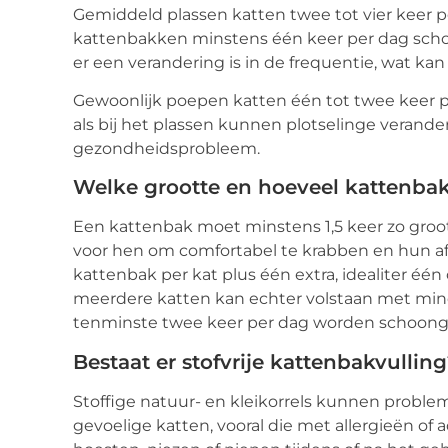
Gemiddeld plassen katten twee tot vier keer pe
kattenbakken minstens één keer per dag schoo
er een verandering is in de frequentie, wat k
Gewoonlijk poepen katten één tot twee keer per
als bij het plassen kunnen plotselinge verande
gezondheidsprobleem.
Welke grootte en hoeveel kattenba
Een kattenbak moet minstens 1,5 keer zo groot
voor hen om comfortabel te krabben en hun afv
kattenbak per kat plus één extra, idealiter éé
meerdere katten kan echter volstaan met mind
tenminste twee keer per dag worden schoon
Bestaat er stofvrije kattenbakvullin
Stoffige natuur- en kleikorrels kunnen problema
gevoelige katten, vooral die met allergieën o