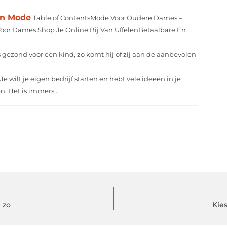
an Mode
Table of ContentsMode Voor Oudere Dames –
Voor Dames Shop Je Online Bij Van UffelenBetaalbare En
s gezond voor een kind, zo komt hij of zij aan de aanbevolen
Je wilt je eigen bedrijf starten en hebt vele ideeën in je
. Het is immers...
 zo
Kie