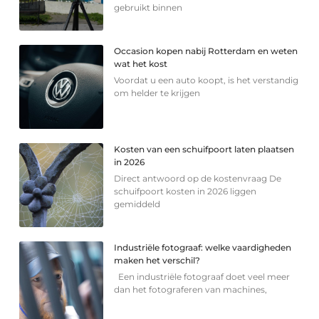
gebruikt binnen
Occasion kopen nabij Rotterdam en weten
wat het kost
Voordat u een auto koopt, is het verstandig
om helder te krijgen
Kosten van een schuifpoort laten plaatsen
in 2026
Direct antwoord op de kostenvraag De
schuifpoort kosten in 2026 liggen
gemiddeld
Industriële fotograaf: welke vaardigheden
maken het verschil?
Een industriële fotograaf doet veel meer
dan het fotograferen van machines,