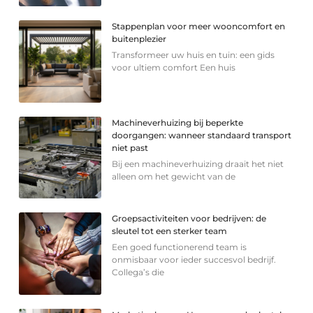
Stappenplan voor meer wooncomfort en
buitenplezier
Transformeer uw huis en tuin: een gids
voor ultiem comfort Een huis
Machineverhuizing bij beperkte
doorgangen: wanneer standaard transport
niet past
Bij een machineverhuizing draait het niet
alleen om het gewicht van de
Groepsactiviteiten voor bedrijven: de
sleutel tot een sterker team
Een goed functionerend team is
onmisbaar voor ieder succesvol bedrijf.
Collega’s die