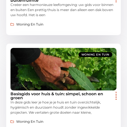
buitenruimte
Creëer een harmonieuze leefomgeving: uw gids voor binnen
en buiten Een prettig thuis is meer dan alleen een dak boven
uw hoofd. Het is een
Woning En Tuin
WONING EN TUIN
Basisgids voor huis & tuin: simpel, schoon en
groen
In deze gids leer je hoe je je huis en tuin overzichtelijk,
hygiënisch en duurzaam houdt zonder ingewikkelde
projecten. We vertalen grote doelen naar kleine,
Woning En Tuin