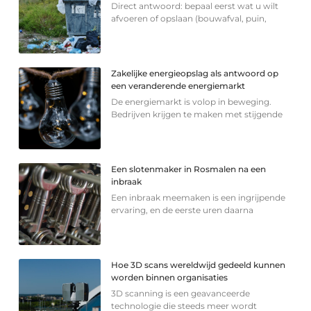
Direct antwoord: bepaal eerst wat u wilt
afvoeren of opslaan (bouwafval, puin,
Zakelijke energieopslag als antwoord op
een veranderende energiemarkt
De energiemarkt is volop in beweging.
Bedrijven krijgen te maken met stijgende
Een slotenmaker in Rosmalen na een
inbraak
Een inbraak meemaken is een ingrijpende
ervaring, en de eerste uren daarna
Hoe 3D scans wereldwijd gedeeld kunnen
worden binnen organisaties
3D scanning is een geavanceerde
technologie die steeds meer wordt