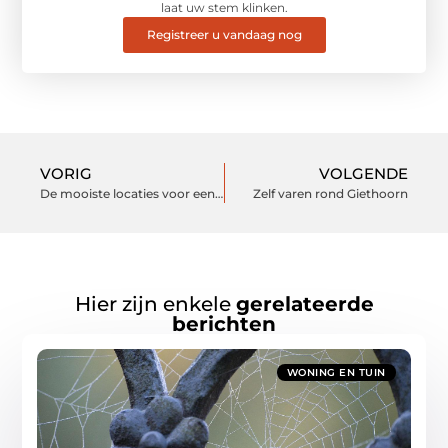
laat uw stem klinken.
Registreer u vandaag nog
VORIG
VOLGENDE
De mooiste locaties voor een huwelijksreis
Zelf varen rond Giethoorn
Hier zijn enkele
gerelateerde
berichten
WONING EN TUIN