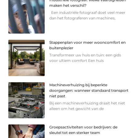
maken het verschil?
Een industriële fotograaf doet veel meer
dan het fotograferen van machines,
Stappenplan voor meer wooncomfort en
buitenplezier
Transformeer uw huis en tuin: een gids
voor ultiem comfort Een huis
Machineverhuizing bij beperkte
doorgangen: wanneer standaard transport
niet past
Bij een machineverhuizing draait het niet
alleen om het gewicht van de
Groepsactiviteiten voor bedrijven: de
sleutel tot een sterker team