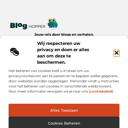
Jouw reis door blogs en verhalen.
Ontdek een wereld van inspiratie, tips en inzichten uit het
Wij respecteren uw
dagelijks leven op Bloghopper.nl.
privacy en doen er alles
aan om deze te
Bericht categorie
beschermen.
Het beheren van cookies stelt u in staat om uw
privacyvoorkeuren aan te passen en te bepalen welke gegevens
Onze informatie
door websites worden opgeslagen. Hieronder vindt u instructies
voor het beheren van cookies in verschillende webbrowsers.
Kwalitatieve Backlinks: De Onzichtbare Kracht Achter Succesvolle Websites
Hoe Verdien Je Geld met Je Website? Realistische Manieren die Werken
Voor meer informatie verwijzen we je naar ons [
cookiebeleid
].
Alles Toestaan
Website index
Cookiebeleid (EU)
@2025 www.bloghopper.nl. All Right Reserved.
Cookies Beheren