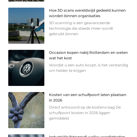
Hoe 3D scans wereldwijd gedeeld kunnen
worden binnen organisaties
3D scanning is een geavanceerde
technologie die steeds meer wordt
gebruikt binnen
Occasion kopen nabij Rotterdam en weten
wat het kost
Voordat u een auto koopt, is het verstandig
om helder te krijgen
Kosten van een schuifpoort laten plaatsen
in 2026
Direct antwoord op de kostenvraag De
schuifpoort kosten in 2026 liggen
gemiddeld
Industriële fotograaf: welke vaardigheden