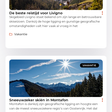
De beste reistijd voor Livigno
Skigebied Livigno staat bekend om zijn lange en betrouwbare
skiseizoen. Dankzij de hoge ligging en gunstige geografische
omstandigheden valt hier vaak al vroeg in het
Vakantie
VAKANTIE
Sneeuwzeker skiën in Montafon
Montafon is dankzij zijn geografische ligging en hoogte een
van de meest sneeuwzekere regio’s van Oostenrijk. Het dal