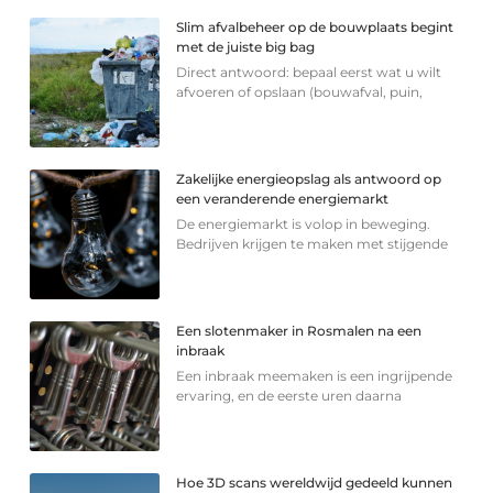
Slim afvalbeheer op de bouwplaats begint
met de juiste big bag
Direct antwoord: bepaal eerst wat u wilt
afvoeren of opslaan (bouwafval, puin,
Zakelijke energieopslag als antwoord op
een veranderende energiemarkt
De energiemarkt is volop in beweging.
Bedrijven krijgen te maken met stijgende
Een slotenmaker in Rosmalen na een
inbraak
Een inbraak meemaken is een ingrijpende
ervaring, en de eerste uren daarna
Hoe 3D scans wereldwijd gedeeld kunnen