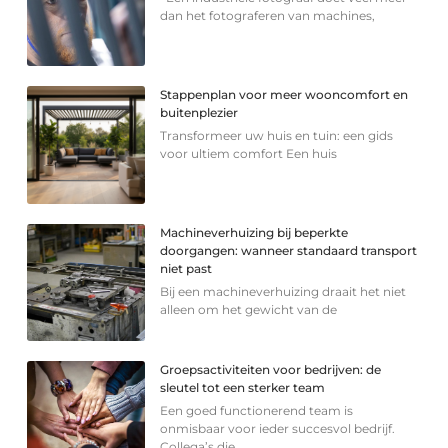
dan het fotograferen van machines,
Stappenplan voor meer wooncomfort en
buitenplezier
Transformeer uw huis en tuin: een gids
voor ultiem comfort Een huis
Machineverhuizing bij beperkte
doorgangen: wanneer standaard transport
niet past
Bij een machineverhuizing draait het niet
alleen om het gewicht van de
Groepsactiviteiten voor bedrijven: de
sleutel tot een sterker team
Een goed functionerend team is
onmisbaar voor ieder succesvol bedrijf.
Collega’s die