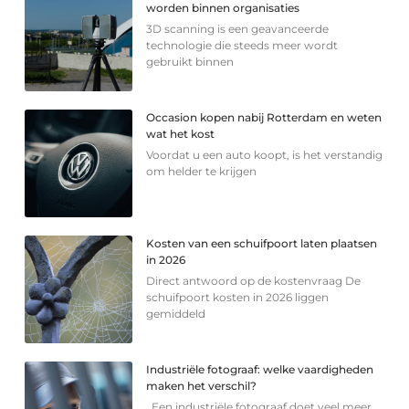
worden binnen organisaties
3D scanning is een geavanceerde
technologie die steeds meer wordt
gebruikt binnen
Occasion kopen nabij Rotterdam en weten
wat het kost
Voordat u een auto koopt, is het verstandig
om helder te krijgen
Kosten van een schuifpoort laten plaatsen
in 2026
Direct antwoord op de kostenvraag De
schuifpoort kosten in 2026 liggen
gemiddeld
Industriële fotograaf: welke vaardigheden
maken het verschil?
Een industriële fotograaf doet veel meer