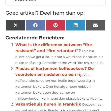
Goed artikel? Deel hem dan op:
X
Facebook
Pinterest
LinkedIn
Email
(Twitter)
Gerelateerde Berichten:
What is the difference between “fire
resistant” and “fire retardant”?
This is a
question we get a lot. It is not a weird one, because it is
quite confusing. Sometimes the word “fire resistant” is...
Plastic of kartonnen koffiebekers? De
voordelen en nadelen op een rij.
Veel
koffietentjes serveren hun koffie tegenwoordig in
kartonnen bekers. Over het algemeen hebben
kartonnen bekers een duurzamer en
milieuvriendelijker image dan plastic bekers. Maar is...
Vakantiehuis huren in Frankrijk
Opzoek naar
een vakantiehuis in Frankrijk in de winter of zomer?