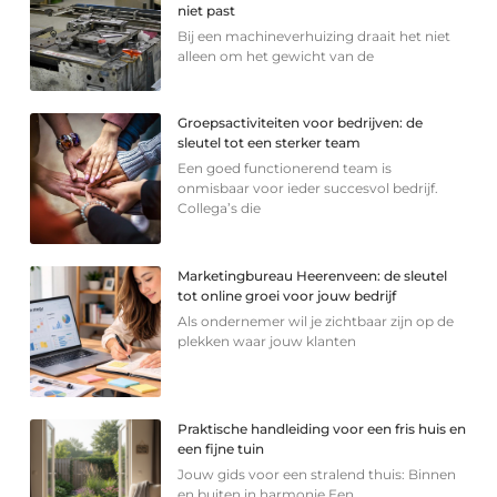
niet past
Bij een machineverhuizing draait het niet
alleen om het gewicht van de
Groepsactiviteiten voor bedrijven: de
sleutel tot een sterker team
Een goed functionerend team is
onmisbaar voor ieder succesvol bedrijf.
Collega’s die
Marketingbureau Heerenveen: de sleutel
tot online groei voor jouw bedrijf
Als ondernemer wil je zichtbaar zijn op de
plekken waar jouw klanten
Praktische handleiding voor een fris huis en
een fijne tuin
Jouw gids voor een stralend thuis: Binnen
en buiten in harmonie Een