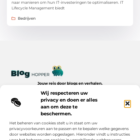
naar manieren om hun IT-investeringen te optimaliseren. IT
Lifecycle Management biedt
Bedrijven
Jouw reis door blogs en verhalen.
Ontdek een wereld van inspiratie, tips en inzichten uit het
Wij respecteren uw
dagelijks leven op Bloghopper.nl.
privacy en doen er alles
aan om deze te
Bericht categorie
beschermen.
Het beheren van cookies stelt u in staat om uw
privacyvoorkeuren aan te passen en te bepalen welke gegevens
Onze informatie
door websites worden opgeslagen. Hieronder vindt u instructies
voor het beheren van cookies in verschillende webbrowsers.