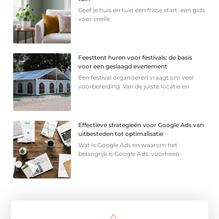
Geef je huis en tuin een frisse start: een gids
voor snelle
Feesttent huren voor festivals: de basis
voor een geslaagd evenement
Een festival organiseren vraagt om veel
voorbereiding. Van de juiste locatie en
Effectieve strategieën voor Google Ads van
uitbesteden tot optimalisatie
Wat is Google Ads en waarom het
belangrijk is Google Ads, voorheen