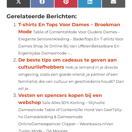
X
Facebook
Pinterest
LinkedIn
Email
(Twitter)
Gerelateerde Berichten:
T-shirts En Tops Voor Dames – Broekman
Mode
Table of ContentsMode Voor Oudere Dames –
Elegante Seniorenkleding – BaderTops En T-shirts Voor
Dames Shop Je Online Bij Van UffelenBetaalbare En
Eigentijdse Damesmode –...
De beste tips om cadeaus te geven aan
cultuurliefhebbers
Heb je iemand in je directe
omgeving, zoals een goede vriend, je partner of een
familielid, die van cultuur en geschiedenis houdt? Dan
wil je...
Vesten en spencers kopen bij een
webshop
Sale Alles 50% Korting – Stijlvolle
Damesmode Table of ContentsTer Horst Van GeelTally-
ho Dameskleding & Damesmode
OnlineDamesspencer Clipper – Wearbasics.nlVan
Zuilen Mode – De Mooiste...