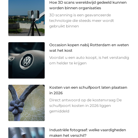
Hoe 3D scans wereldwijd gedeeld kunnen
worden binnen organisaties
3D scanning is een geavanceerde
technologie die steeds meer wordt
gebruikt binnen
Occasion kopen nabij Rotterdam en weten
wat het kost
Voordat u een auto koopt, is het verstandig
om helder te krijgen
Kosten van een schuifpoort laten plaatsen
in 2026
Direct antwoord op de kostenvraag De
schuifpoort kosten in 2026 liggen
gemiddeld
Industriële fotograaf: welke vaardigheden
maken het verschil?