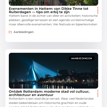
Evenementen in Hattem: van Dikke Tinne tot
Ruiterdagen — tips om erbij te zijn
Hattem barst in de zomer van sfeer en activiteiten: historische
plekken, gezellige terrassen en een agenda vol kleinschalige
maar sfeervolle evenementen. Vier festivals en bijeenkomsten
Aanbiedingen
AANBIEDINGEN
Ontdek Rotterdam: moderne stad vol cultuur,
architectuur en avontuur
Rotterdam is een stad die je verrast. Waar veel Nederlandse
steden bekendstaan om historische grachten en oude