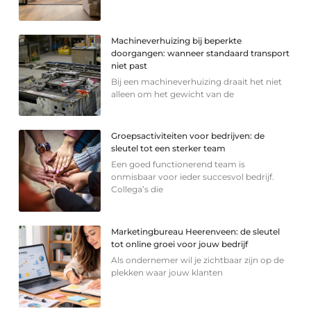
Machineverhuizing bij beperkte
doorgangen: wanneer standaard transport
niet past
Bij een machineverhuizing draait het niet
alleen om het gewicht van de
Groepsactiviteiten voor bedrijven: de
sleutel tot een sterker team
Een goed functionerend team is
onmisbaar voor ieder succesvol bedrijf.
Collega’s die
Marketingbureau Heerenveen: de sleutel
tot online groei voor jouw bedrijf
Als ondernemer wil je zichtbaar zijn op de
plekken waar jouw klanten