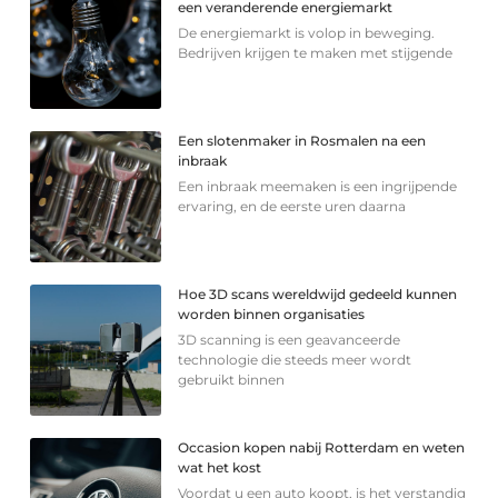
een veranderende energiemarkt
De energiemarkt is volop in beweging.
Bedrijven krijgen te maken met stijgende
Een slotenmaker in Rosmalen na een
inbraak
Een inbraak meemaken is een ingrijpende
ervaring, en de eerste uren daarna
Hoe 3D scans wereldwijd gedeeld kunnen
worden binnen organisaties
3D scanning is een geavanceerde
technologie die steeds meer wordt
gebruikt binnen
Occasion kopen nabij Rotterdam en weten
wat het kost
Voordat u een auto koopt, is het verstandig