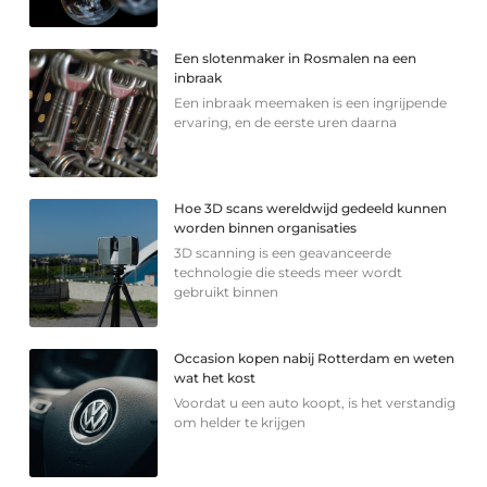
Een slotenmaker in Rosmalen na een
inbraak
Een inbraak meemaken is een ingrijpende
ervaring, en de eerste uren daarna
Hoe 3D scans wereldwijd gedeeld kunnen
worden binnen organisaties
3D scanning is een geavanceerde
technologie die steeds meer wordt
gebruikt binnen
Occasion kopen nabij Rotterdam en weten
wat het kost
Voordat u een auto koopt, is het verstandig
om helder te krijgen