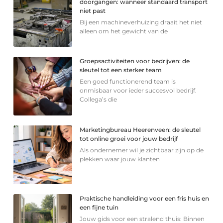
doorgangen: wanneer standaard transport
niet past
Bij een machineverhuizing draait het niet
alleen om het gewicht van de
Groepsactiviteiten voor bedrijven: de
sleutel tot een sterker team
Een goed functionerend team is
onmisbaar voor ieder succesvol bedrijf.
Collega’s die
Marketingbureau Heerenveen: de sleutel
tot online groei voor jouw bedrijf
Als ondernemer wil je zichtbaar zijn op de
plekken waar jouw klanten
Praktische handleiding voor een fris huis en
een fijne tuin
Jouw gids voor een stralend thuis: Binnen