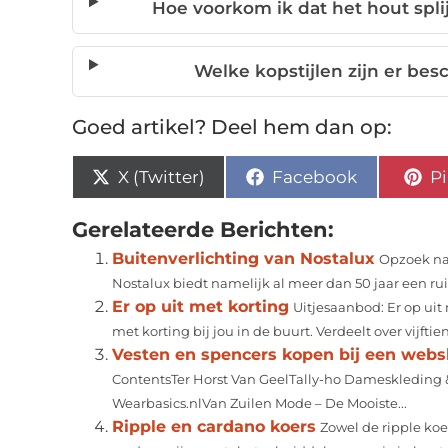
Hoe voorkom ik dat het hout splij
Welke kopstijlen zijn er be
Goed artikel? Deel hem dan op:
X (Twitter)
Facebook
Pi
Gerelateerde Berichten:
Buitenverlichting van Nostalux
Opzoek naa
Nostalux biedt namelijk al meer dan 50 jaar een ruim
Er op uit met korting
Uitjesaanbod: Er op uit
met korting bij jou in de buurt. Verdeelt over vijfti
Vesten en spencers kopen bij een web
ContentsTer Horst Van GeelTally-ho Dameskledin
Wearbasics.nlVan Zuilen Mode – De Mooiste...
Ripple en cardano koers
Zowel de ripple koer