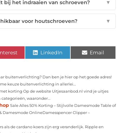
t bij het indraaien van schroeven?
▼
schikbaar voor houtschroeven?
▼
nterest
LinkedIn
Email
r buitenverlichting? Dan ben je hier op het goede adres!
e keuze buitenverlichting in allerlei...
 met korting Op de website Uitjesaanbod.nl vind je uitjes
en categorieën, waaronder...
shop
Sale Alles 50% Korting – Stijlvolle Damesmode Table of
g & Damesmode OnlineDamesspencer Clipper –
s als de cardano koers zijn erg veranderlijk. Ripple en