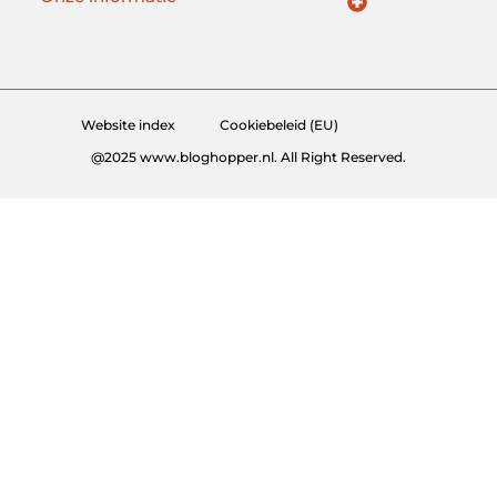
Kwalitatieve Backlinks: De Onzichtbare Kracht Achter Succesvolle Websites
Hoe Verdien Je Geld met Je Website? Realistische Manieren die Werken
Website index
Cookiebeleid (EU)
@2025 www.bloghopper.nl. All Right Reserved.