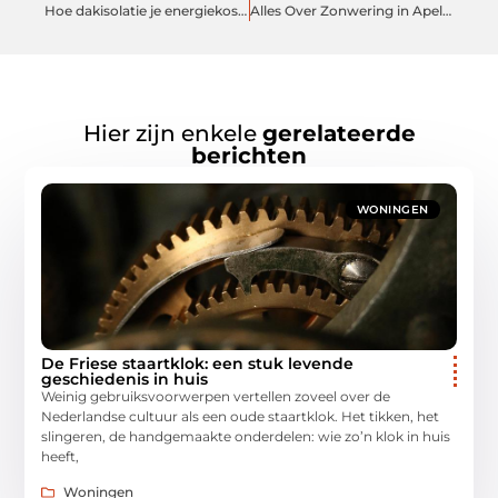
Hoe dakisolatie je energiekosten kan verlagen
Alles Over Zonwering in Apeldoorn: Waar Moet U Op Letten?
Hier zijn enkele
gerelateerde
berichten
WONINGEN
De Friese staartklok: een stuk levende
geschiedenis in huis
Weinig gebruiksvoorwerpen vertellen zoveel over de
Nederlandse cultuur als een oude staartklok. Het tikken, het
slingeren, de handgemaakte onderdelen: wie zo’n klok in huis
heeft,
Woningen