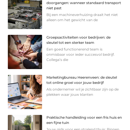
doorgangen: wanneer standaard transport
niet past
Bij een machineverhuizing draait het niet
alleen om het gewicht van de
Groepsactiviteiten voor bedrijven: de
sleutel tot een sterker team
Een goed functionerend team is
onmisbaar voor ieder succesvol bedrijf.
Collega’s die
Marketingbureau Heerenveen: de sleutel
tot online groei voor jouw bedrijf
Als ondernemer wil je zichtbaar zijn op de
plekken waar jouw klanten
Praktische handleiding voor een fris huis en
een fijne tuin
Jouw gids voor een stralend thuis: Binnen