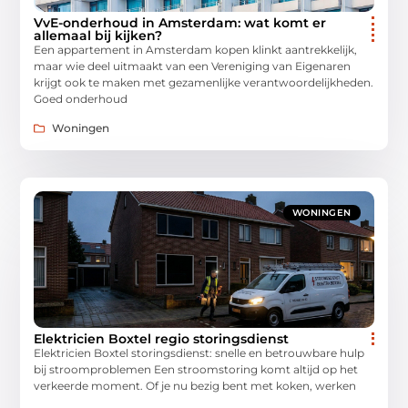
VvE-onderhoud in Amsterdam: wat komt er
allemaal bij kijken?
Een appartement in Amsterdam kopen klinkt aantrekkelijk,
maar wie deel uitmaakt van een Vereniging van Eigenaren
krijgt ook te maken met gezamenlijke verantwoordelijkheden.
Goed onderhoud
Woningen
WONINGEN
Elektricien Boxtel regio storingsdienst
Elektricien Boxtel storingsdienst: snelle en betrouwbare hulp
bij stroomproblemen Een stroomstoring komt altijd op het
verkeerde moment. Of je nu bezig bent met koken, werken