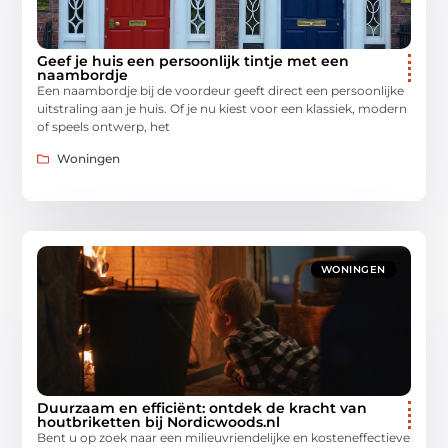
Geef je huis een persoonlijk tintje met een
naambordje
Een naambordje bij de voordeur geeft direct een persoonlijke
uitstraling aan je huis. Of je nu kiest voor een klassiek, modern
of speels ontwerp, het
Woningen
WONINGEN
Duurzaam en efficiënt: ontdek de kracht van
houtbriketten bij Nordicwoods.nl
Bent u op zoek naar een milieuvriendelijke en kosteneffectieve