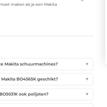
je moet maken als je een Makita
hte Makita schuurmachines?
▼
e Makita BO4565K geschikt?
▼
BO5031K ook polijsten?
▼