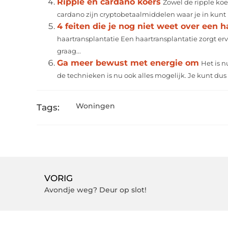
Ripple en cardano koers
Zowel de ripple koer
cardano zijn cryptobetaalmiddelen waar je in kunt in
4 feiten die je nog niet weet over een h
haartransplantatie Een haartransplantatie zorgt erv
graag...
Ga meer bewust met energie om
Het is 
de technieken is nu ook alles mogelijk. Je kunt dus n
Woningen
Tags:
VORIG
Avondje weg? Deur op slot!