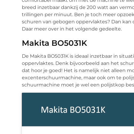
comfortabel maakt om met de machine te werke
breed inzetbaar dankzij de 200 watt aan verm
trillingen per minuut. Ben je toch meer opzo
schuren van gebogen oppervlaktes? Dan kan 
Daar meer over in het volgende gedeelte.
Makita BO5031K
De Makita BO5031K is ideaal inzetbaar in situ
oppervlaktes. Denk bijvoorbeeld aan het schure
dat hoor je goed! Het is namelijk niet alleen 
excenterschuurmachine, maar ook om te polijste
schuurmachine moet je wel een polijstkop best