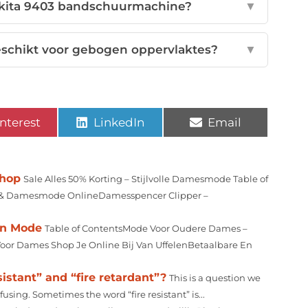
akita 9403 bandschuurmachine?
▼
schikt voor gebogen oppervlaktes?
▼
nterest
LinkedIn
Email
shop
Sale Alles 50% Korting – Stijlvolle Damesmode Table of
g & Damesmode OnlineDamesspencer Clipper –
an Mode
Table of ContentsMode Voor Oudere Dames –
Voor Dames Shop Je Online Bij Van UffelenBetaalbare En
istant” and “fire retardant”?
This is a question we
nfusing. Sometimes the word “fire resistant” is...