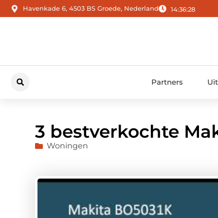
Havenkade 6, 4503 BS Groede, Nederland
14:36:29
Partners
Ui
3 bestverkochte Ma
Woningen