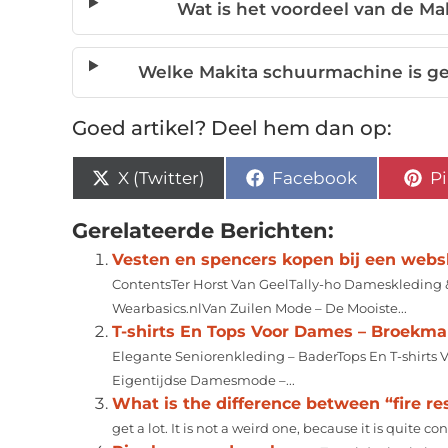
Wat is het voordeel van de M
Welke Makita schuurmachine is ge
Goed artikel? Deel hem dan op:
X (Twitter)
Facebook
Pi
Gerelateerde Berichten:
Vesten en spencers kopen bij een web
ContentsTer Horst Van GeelTally-ho Dameskledin
Wearbasics.nlVan Zuilen Mode – De Mooiste...
T-shirts En Tops Voor Dames – Broekm
Elegante Seniorenkleding – BaderTops En T-shirts 
Eigentijdse Damesmode –...
What is the difference between “fire res
get a lot. It is not a weird one, because it is quite co