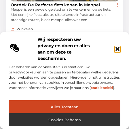
Ontdek De Perfecte fiets kopen in Meppel
Meppel is een geweldige stad om te verkennen op de fiets.
Met een rijke fietscultuur, uitstekende infrastructuur en
prachtige routes, biedt meppel alles wat een
Winkelen
Wij respecteren uw
privacy en doen er alles
aan om deze te
beschermen.
WINKELEN
Het beheren van cookies stelt u in staat om uw
privacyvoorkeuren aan te passen en te bepalen welke gegevens
door websites worden opgeslagen. Hieronder vindt u instructies
voor het beheren van cookies in verschillende webbrowsers.
Voor meer informatie verwijzen we je naar ons [
cookiebeleid
].
Een gids voor fietsenmaker in Venray voor lokale
Alles Toestaan
fietsers en enthousiasten
Als je op zoek bent naar een betrouwbare fietsenmaker in
Venray (fietsservice), dan ben je hier aan het juiste adres. De
Cookies Beheren
fietsenmaker in Venray heeft