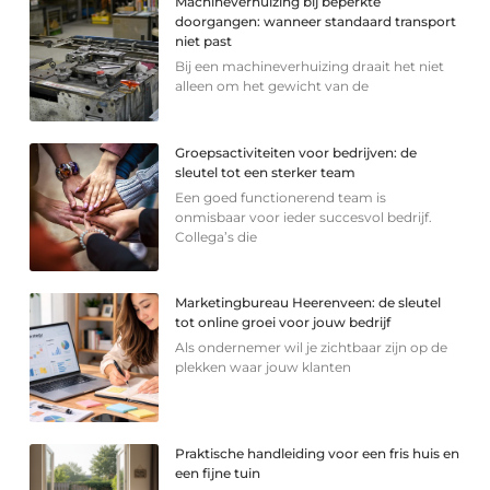
Machineverhuizing bij beperkte
doorgangen: wanneer standaard transport
niet past
Bij een machineverhuizing draait het niet
alleen om het gewicht van de
Groepsactiviteiten voor bedrijven: de
sleutel tot een sterker team
Een goed functionerend team is
onmisbaar voor ieder succesvol bedrijf.
Collega’s die
Marketingbureau Heerenveen: de sleutel
tot online groei voor jouw bedrijf
Als ondernemer wil je zichtbaar zijn op de
plekken waar jouw klanten
Praktische handleiding voor een fris huis en
een fijne tuin