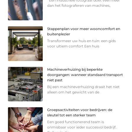
Een industriële fotograaf doet veel meer
dan het fotograferen van machines,
Stappenplan voor meer wooncomfort en
buitenplezier
Transformeer uw huis en tuin: een gids
voor ultiem comfort Een huis
Machineverhuizing bij beperkte
doorgangen: wanneer standaard transport
niet past
Bij een machineverhuizing draait het niet
alleen om het gewicht van de
Groepsactiviteiten voor bedrijven: de
sleutel tot een sterker team
Een goed functionerend team is
onmisbaar voor ieder succesvol bedrijf.