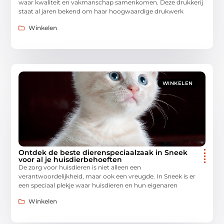
waar kwaliteit en vakmanschap samenkomen. Deze drukkerij
staat al jaren bekend om haar hoogwaardige drukwerk
Winkelen
WINKELEN
Ontdek de beste dierenspeciaalzaak in Sneek
voor al je huisdierbehoeften
De zorg voor huisdieren is niet alleen een
verantwoordelijkheid, maar ook een vreugde. In Sneek is er
een speciaal plekje waar huisdieren en hun eigenaren
Winkelen