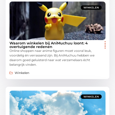
WINKELEN
Waarom winkelen bij AniMuchuu loont: 4
overtuigende redenen
Online shoppen naar anime figuren moet vooral leuk,
voordelig én verrassend zijn. Bij AniMuchuu hebben we
daarom goed geluisterd naar wat verzamelaars écht
belangrijk vinden.
Winkelen
WINKELEN