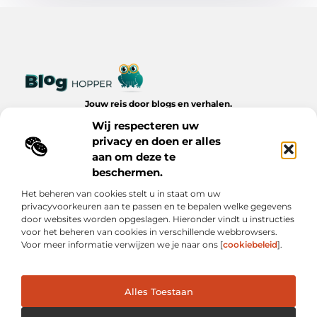
Jouw reis door blogs en verhalen.
Ontdek een wereld van inspiratie, tips en inzichten uit het
Wij respecteren uw
dagelijks leven op Bloghopper.nl.
privacy en doen er alles
aan om deze te
Bericht categorie
beschermen.
Het beheren van cookies stelt u in staat om uw
privacyvoorkeuren aan te passen en te bepalen welke gegevens
Onze informatie
door websites worden opgeslagen. Hieronder vindt u instructies
voor het beheren van cookies in verschillende webbrowsers.
Kwalitatieve Backlinks: De Onzichtbare Kracht Achter Succesvolle Websites
Hoe Verdien Je Geld met Je Website? Realistische Manieren die Werken
Voor meer informatie verwijzen we je naar ons [
cookiebeleid
].
Alles Toestaan
Website index
Cookiebeleid (EU)