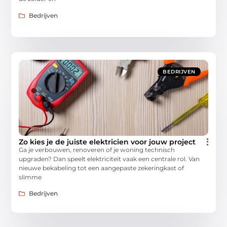
Bedrijven
BEDRIJVEN
Zo kies je de juiste elektricien voor jouw project
Ga je verbouwen, renoveren of je woning technisch
upgraden? Dan speelt elektriciteit vaak een centrale rol. Van
nieuwe bekabeling tot een aangepaste zekeringkast of
slimme
Bedrijven