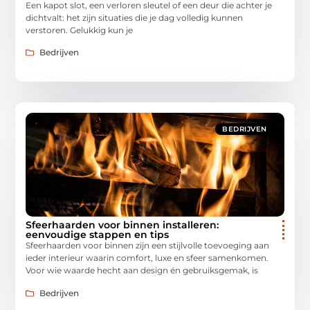
Een kapot slot, een verloren sleutel of een deur die achter je
dichtvalt: het zijn situaties die je dag volledig kunnen
verstoren. Gelukkig kun je
Bedrijven
BEDRIJVEN
Sfeerhaarden voor binnen installeren:
eenvoudige stappen en tips
Sfeerhaarden voor binnen zijn een stijlvolle toevoeging aan
ieder interieur waarin comfort, luxe en sfeer samenkomen.
Voor wie waarde hecht aan design én gebruiksgemak, is
Bedrijven