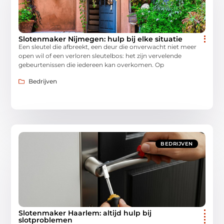
Slotenmaker Nijmegen: hulp bij elke situatie
Een sleutel die afbreekt, een deur die onverwacht niet meer
open wil of een verloren sleutelbos: het zijn vervelende
gebeurtenissen die iedereen kan overkomen. Op
Bedrijven
BEDRIJVEN
Slotenmaker Haarlem: altijd hulp bij
slotproblemen