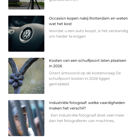
Occasion kopen nabij Rotterdam en weten
wat het kost
Voordat u een auto koopt, is het verstandig
om helder te krijgen
Kosten van een schuifpoort laten plaatsen
in 2026
Direct antwoord op de kostenvraag De
schuifpoort kosten in 2026 liggen
gemiddeld
Industriële fotograaf: welke vaardigheden
maken het verschil?
Een industriële fotograaf doet veel meer
dan het fotograferen van machines,