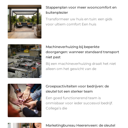
Stappenplan voor meer wooncomfort en
buitenplezier
Transformeer uw huis en tuin: een gids
voor ultiem comfort Een huis
Machineverhuizing bij beperkte
doorgangen: wanneer standaard transport
niet past
Bij een machineverhuizing draait het niet
alleen om het gewicht van de
Groepsactiviteiten voor bedrijven: de
sleutel tot een sterker team
Een goed functionerend team is
onmisbaar voor ieder succesvol bedrijf.
Collega’s die
Marketingbureau Heerenveen: de sleutel