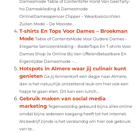
Damesmode Table of ContentsTer Horst Van GeelTally-
ho Dameskleding & Damesmode
OnlineDamesspencer Clipper – Wearbasics.nlVan
Zuilen Mode – De Mooiste...
T-shirts En Tops Voor Dames – Broekman
Mode
Table of ContentsMode Voor Oudere Dames –
Elegante Seniorenkleding – BaderTops En T-shirts Voor
Dames Shop Je Online Bij Van UffelenBetaalbare En
Eigentijdse Damesmode –...
Hotspots in Almere waar jij culinair kunt
genieten
Ga jij binnenkort een dagje naar Almere,
dan is het natuurlijk ontzettend leuk om hier ook een
hapje te gaan eten. Dit kan een lunch...
Gebruik maken van social media
marketing
Tegenwoordig gebeurd bijna alles online
omdat bijna iedereen toegang heeft tot het internet.
Als bedrijf zijnde is het verstandig om hier ook gebruik
van te...