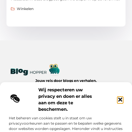
Winkelen
Jouw reis door blogs en verhalen.
Ontdek een wereld van inspiratie, tips en inzichten uit het
Wij respecteren uw
dagelijks leven op Bloghopper.nl.
privacy en doen er alles
aan om deze te
Bericht categorie
beschermen.
Het beheren van cookies stelt u in staat om uw
privacyvoorkeuren aan te passen en te bepalen welke gegevens
Onze informatie
door websites worden opgeslagen. Hieronder vindt u instructies