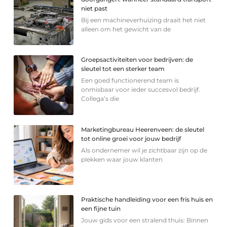
niet past
Bij een machineverhuizing draait het niet
alleen om het gewicht van de
Groepsactiviteiten voor bedrijven: de
sleutel tot een sterker team
Een goed functionerend team is
onmisbaar voor ieder succesvol bedrijf.
Collega’s die
Marketingbureau Heerenveen: de sleutel
tot online groei voor jouw bedrijf
Als ondernemer wil je zichtbaar zijn op de
plekken waar jouw klanten
Praktische handleiding voor een fris huis en
een fijne tuin
Jouw gids voor een stralend thuis: Binnen