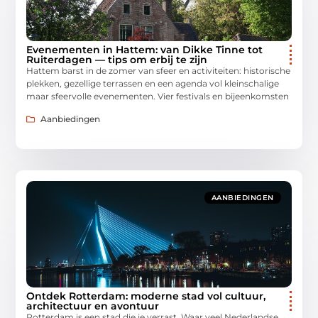
Evenementen in Hattem: van Dikke Tinne tot
Ruiterdagen — tips om erbij te zijn
Hattem barst in de zomer van sfeer en activiteiten: historische
plekken, gezellige terrassen en een agenda vol kleinschalige
maar sfeervolle evenementen. Vier festivals en bijeenkomsten
Aanbiedingen
AANBIEDINGEN
Ontdek Rotterdam: moderne stad vol cultuur,
architectuur en avontuur
Rotterdam is een stad die je verrast. Waar veel Nederlandse