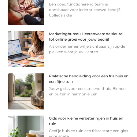
Een goed functionerend team is
onmisbaar voor ieder succesvol bedrijf.
Collega’s die
Marketingbureau Heerenveen: de sleutel
tot online groei voor jouw bedrijf
Als ondernemer wil je zichtbaar zijn op de
plekken waar jouw klanten
Praktische handleiding voor een fris huis en
een fijne tuin
Jouw gids voor een stralend thuis: Binnen
en buiten in harmonie Een
Gids voor kleine verbeteringen in huis en
tuin
Geef je huis en tuin een frisse start: een gids
voor snelle