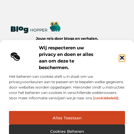
Jouw reis door blogs en verhalen.
Ontdek een wereld van inspiratie, tips en inzichten uit het
Wij respecteren uw
dagelijks leven op Bloghopper.nl.
privacy en doen er alles
aan om deze te
Bericht categorie
beschermen.
Het beheren van cookies stelt u in staat om uw
privacyvoorkeuren aan te passen en te bepalen welke gegevens
Onze informatie
door websites worden opgeslagen. Hieronder vindt u instructies
voor het beheren van cookies in verschillende webbrowsers.
Kwalitatieve Backlinks: De Onzichtbare Kracht Achter Succesvolle Websites
Hoe Verdien Je Geld met Je Website? Realistische Manieren die Werken
Voor meer informatie verwijzen we je naar ons [
cookiebeleid
].
Alles Toestaan
Website index
Cookiebeleid (EU)
@2025 www.bloghopper.nl. All Right Reserved.
Cookies Beheren