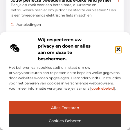
Jouw perfecte tweedehands e-bike vind je hier
Ben je op zoek naar een betaalbare, duurzame en
betrouwbare manier om je door de stad te verplaatsen? Dan
is een tweedehands elektrische fiets misschien
Aanbiedingen
Wij respecteren uw
privacy en doen er alles
aan om deze te
beschermen.
AANBIEDINGEN
Het beheren van cookies stelt u in staat om uw
privacyvoorkeuren aan te passen en te bepalen welke gegevens
door websites worden opgeslagen. Hieronder vindt u instructies
voor het beheren van cookies in verschillende webbrowsers.
Voor meer informatie verwijzen we je naar ons [
cookiebeleid
].
Stijlvolle zonnebrillen met leesgedeelte van
gerecycled materiaal
Alles Toestaan
In de wereld van mode en functionaliteit groeit de vraag naar
producten die zowel stijlvol, praktisch als duurzaam zijn.
Babsee.com speelt perfect in op
Cookies Beheren
Aanbiedingen