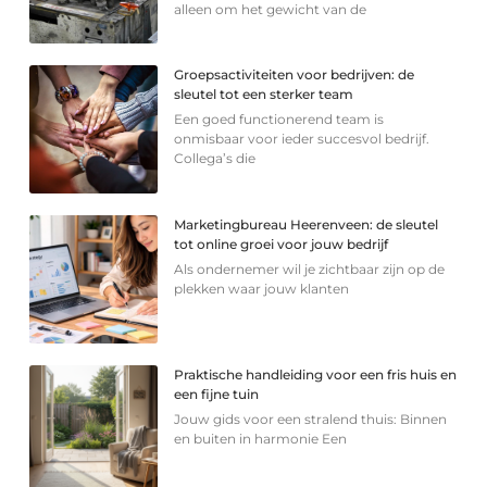
alleen om het gewicht van de
Groepsactiviteiten voor bedrijven: de
sleutel tot een sterker team
Een goed functionerend team is
onmisbaar voor ieder succesvol bedrijf.
Collega’s die
Marketingbureau Heerenveen: de sleutel
tot online groei voor jouw bedrijf
Als ondernemer wil je zichtbaar zijn op de
plekken waar jouw klanten
Praktische handleiding voor een fris huis en
een fijne tuin
Jouw gids voor een stralend thuis: Binnen
en buiten in harmonie Een