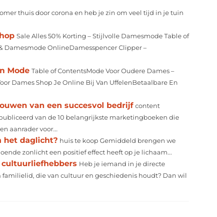
zomer thuis door corona en heb je zin om veel tijd in je tuin
shop
Sale Alles 50% Korting – Stijlvolle Damesmode Table of
g & Damesmode OnlineDamesspencer Clipper –
an Mode
Table of ContentsMode Voor Oudere Dames –
Voor Dames Shop Je Online Bij Van UffelenBetaalbare En
ouwen van een succesvol bedrijf
content
ubliceerd van de 10 belangrijkste marketingboeken die
n aanrader voor...
 het daglicht?
huis te koop Gemiddeld brengen we
ende zonlicht een positief effect heeft op je lichaam...
cultuurliefhebbers
Heb je iemand in je directe
 familielid, die van cultuur en geschiedenis houdt? Dan wil