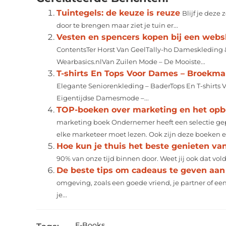
Tuintegels: de keuze is reuze
Blijf je deze 
door te brengen maar ziet je tuin er...
Vesten en spencers kopen bij een web
ContentsTer Horst Van GeelTally-ho Dameskledin
Wearbasics.nlVan Zuilen Mode – De Mooiste...
T-shirts En Tops Voor Dames – Broekm
Elegante Seniorenkleding – BaderTops En T-shirts 
Eigentijdse Damesmode –...
TOP-boeken over marketing en het opb
marketing boek Ondernemer heeft een selectie gep
elke marketeer moet lezen. Ook zijn deze boeken ee
Hoe kun je thuis het beste genieten van
90% van onze tijd binnen door. Weet jij ook dat voldo
De beste tips om cadeaus te geven aan 
omgeving, zoals een goede vriend, je partner of een
je...
E-Books