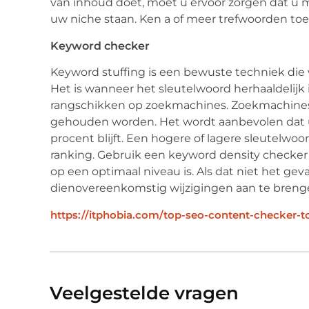
van inhoud doet, moet u ervoor zorgen dat u 
uw niche staan. Ken a of meer trefwoorden to
Keyword checker
Keyword stuffing is een bewuste techniek die 
Het is wanneer het sleutelwoord herhaaldelijk
rangschikken op zoekmachines. Zoekmachines 
gehouden worden. Het wordt aanbevolen dat 
procent blijft. Een hogere of lagere sleutelwoo
ranking. Gebruik een keyword density checker
op een optimaal niveau is. Als dat niet het geva
dienovereenkomstig wijzigingen aan te breng
https://itphobia.com/top-seo-content-checker-t
Veelgestelde vragen