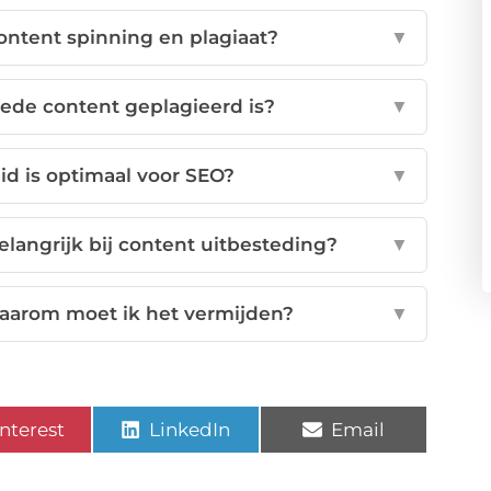
content spinning en plagiaat?
▼
tede content geplagieerd is?
▼
d is optimaal voor SEO?
▼
angrijk bij content uitbesteding?
▼
waarom moet ik het vermijden?
▼
nterest
LinkedIn
Email